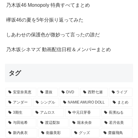
乃木坂46 Monopoly 特典すべてまとめ
欅坂46の夏を5年分振り返ってみた
しあわせの保護色が微妙って言ったの誰だ
乃木坂シネマズ 動画配信日程＆メンバーまとめ
タグ
安室奈美恵
選抜
DVD
西野七瀬
ライブ
アンダー
シングル
NAMIE AMURO DOLL
まとめ
3期生
アムロス
中元日芽香
長濱ねる
与田祐希
渡辺梨加
堀未央奈
若月佑美
新内眞衣
衛藤美彩
グッズ
齋藤飛鳥