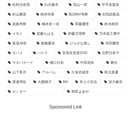
松村沙友理
白石麻衣
高山一実
平手友梨奈
杉山勝彦
桜井玲香
歌詞MV考察
生田絵梨花
楽曲考察
橋本奈々未
斉藤優里
鈴木絢音
イモト
斎藤ちはる
伊藤万理華
乃木坂工事中
坂道AKB
能條愛未
ひらがな推し
寺田蘭世
モバメ
バスラ
安室奈美恵DVD
北野日奈子
マネパカード
樋口日奈
中田花奈
舞台
山下美月
アルバム
久保史緒里
秋元真夏
渡邉理佐
大園桃子
MV
井上小百合
深川麻衣
センター
和田まあや
Sponsored Link