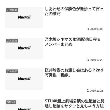
しあわせの保護色が微妙って言っ
乃木坂46
たの誰だ
2020.03.09
乃木坂シネマズ 動画配信日程＆
乃木坂46
メンバーまとめ
2019.12.26
桜井玲香のお渡し会はある？2nd
乃木坂46
写真集「視線」
2019.11.26
STU48船上劇場公演の生配信と見
STU48
逃し配信をサクッと見ちゃう方法