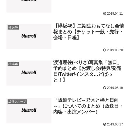
2019.04.11
【欅坂46】二期生おもてなし会情
櫻坂46
報まとめ【チケット一般・先行・
会場・日程】
2019.03.20
渡邉理佐(べりさ)写真集「無口」
櫻坂46
予約まとめ【お渡し会/特典/発売
日/Twitter/インスタ…どばっ
と！】
2019.03.19
「坂道テレビ～乃木と欅と日向
坂道グループ
～」についてのまとめ（放送日・
内容・出演メンバー）
2019.03.17