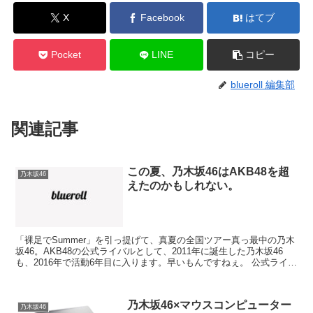
X
Facebook
はてブ
Pocket
LINE
コピー
blueroll 編集部
関連記事
この夏、乃木坂46はAKB48を超
乃木坂46
えたのかもしれない。
「裸足でSummer」を引っ提げて、真夏の全国ツアー真っ最中の乃木
坂46。AKB48の公式ライバルとして、2011年に誕生した乃木坂46
も、2016年で活動6年目に入ります。早いもんですねぇ。 公式ライバ
ルとはいえ、当初、AKB48の人気と...
乃木坂46×マウスコンピューター
乃木坂46