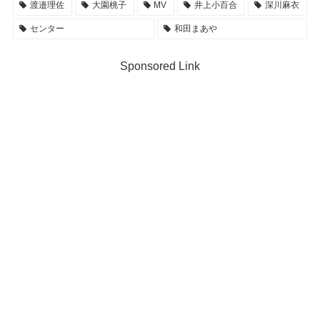
渡邉理佐
大園桃子
MV
井上小百合
深川麻衣
センター
和田まあや
Sponsored Link