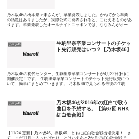
乃木坂46の橋本奈々未さんが、卒業発表しました。かねてから卒業
の話題はありましたが、実際公式に発表されると、こたえるものがあ
ります。卒業発表したオールナイトニッポンでは、ななみんがオーデ
ィションで歌ったアンダーグラフの「ツバサ」の話題になり...
生駒里奈卒業コンサートのチケッ
乃木坂46
ト先行販売はいつ？【乃木坂46】
乃木坂46の初代センター、生駒里奈卒業コンサートが4月22日(日)に
開催決定！です。 生駒里奈卒業コンサートのチケット先行販売につ
いて、簡単にまとめていきます。 乃木坂46で見られる最後の生駒里
奈卒業コンサート、チケット先行でぜひゲットしち...
乃木坂46が2016年の紅白で歌う
乃木坂46
曲目を予想する。【第67回 NHK
紅白歌合戦】
【11/24 更新】乃木坂46、欅坂46、ともに紅白歌合戦出場決定！ さ
て、まだ11月に入ったばかり…とはいえあと2か月で紅白歌合戦で