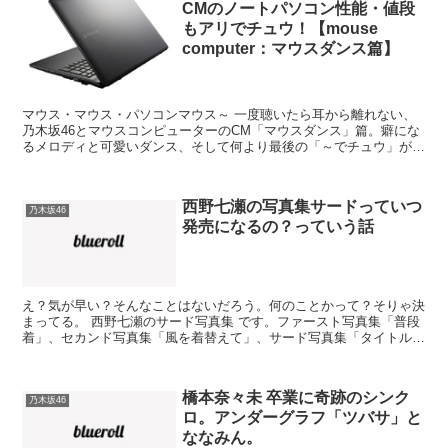
CMのノートパソコン性能・値段
もアリでチュウ！【mouse
computer：マウスダンス篇】
マウス・マウス・パソコンマウス～ 一度聴いたら耳から離れない、
乃木坂46とマウスコンピューターのCM「マウスダンス」篇。癖にな
るメロディと可愛いダンス、そして何より最後の「～でチュウ」が、
もう…ツボをおさえてらっしゃる。 なぁちゃんの「安心...
西野七瀬の写真集サードっていつ
乃木坂46
発売になるの？っていう話
え？気が早い？そんなことはないだろう。何のことかって？そりゃ決
まってる。 西野七瀬のサード写真集 です。ファースト写真集「普段
着」、セカンド写真集「風を着替えて」、サード写真集「タイトル未
定」…さて、いつ頃発売になるのか？ 【追記】2018...
橋本奈々未 卒業に奇跡のシンク
乃木坂46
ロ。アンダーグラフ「ツバサ」と
ななみん。