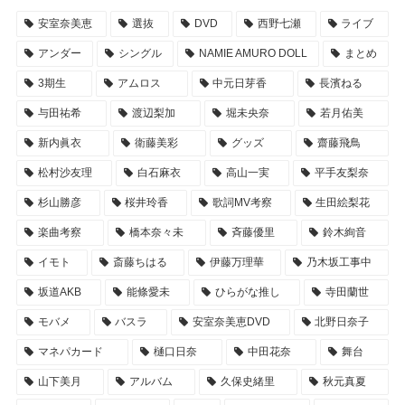
安室奈美恵
選抜
DVD
西野七瀬
ライブ
アンダー
シングル
NAMIE AMURO DOLL
まとめ
3期生
アムロス
中元日芽香
長濱ねる
与田祐希
渡辺梨加
堀未央奈
若月佑美
新内眞衣
衛藤美彩
グッズ
齋藤飛鳥
松村沙友理
白石麻衣
高山一実
平手友梨奈
杉山勝彦
桜井玲香
歌詞MV考察
生田絵梨花
楽曲考察
橋本奈々未
斉藤優里
鈴木絢音
イモト
斎藤ちはる
伊藤万理華
乃木坂工事中
坂道AKB
能條愛未
ひらがな推し
寺田蘭世
モバメ
バスラ
安室奈美恵DVD
北野日奈子
マネパカード
樋口日奈
中田花奈
舞台
山下美月
アルバム
久保史緒里
秋元真夏