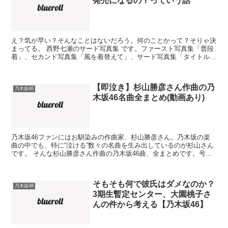
発売になるの？っていう話
え？気が早い？そんなことはないだろう。何のことかって？そりゃ決
まってる。 西野七瀬のサード写真集 です。ファースト写真集「普段
着」、セカンド写真集「風を着替えて」、サード写真集「タイトル未
定」…さて、いつ頃発売になるのか？ 【追記】2018...
【即泣き】杉山勝彦さん作曲の乃
乃木坂46
木坂46名曲全まとめ(動画あり)
乃木坂46ファンにはお馴染みの作曲家、杉山勝彦さん。乃木坂の楽
曲の中でも、特に“泣ける”数々の名曲を生み出しているのが杉山さん
です。 そんな杉山勝彦さん作曲の乃木坂46曲、全まとめです。号泣
する準備はできていますか？即泣き乃木坂46の名曲を...
そもそも何で彼氏はダメなのか？
乃木坂46
3期生暫定センター、大園桃子さ
んの件から考える【乃木坂46】