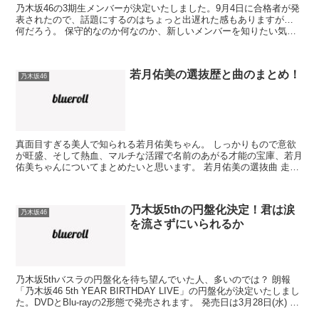
乃木坂46の3期生メンバーが決定いたしました。9月4日に合格者が発
表されたので、話題にするのはちょっと出遅れた感もありますが…
何だろう。 保守的なのか何なのか、新しいメンバーを知りたい気持
ちと、なぜか積極的に知りたくない気持ちとが交錯して...
若月佑美の選抜歴と曲のまとめ！
乃木坂46
真面目すぎる美人で知られる若月佑美ちゃん。 しっかりもので意欲
が旺盛、そして熱血、マルチな活躍で名前のあがる才能の宝庫、若月
佑美ちゃんについてまとめたいと思います。 若月佑美の選抜曲 走
れ！Bicycle （3th） 制服のマネキン（4th...
乃木坂5thの円盤化決定！君は涙
乃木坂46
を流さずにいられるか
乃木坂5thバスラの円盤化を待ち望んでいた人、多いのでは？ 朗報
「乃木坂46 5th YEAR BIRTHDAY LIVE」の円盤化が決定いたしまし
た。DVDとBlu-rayの2形態で発売されます。 発売日は3月28日(水) 5th
YE...