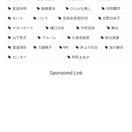
坂道AKB
能條愛未
ひらがな推し
寺田蘭世
モバメ
バスラ
安室奈美恵DVD
北野日奈子
マネパカード
樋口日奈
中田花奈
舞台
山下美月
アルバム
久保史緒里
秋元真夏
渡邉理佐
大園桃子
MV
井上小百合
深川麻衣
センター
和田まあや
Sponsored Link