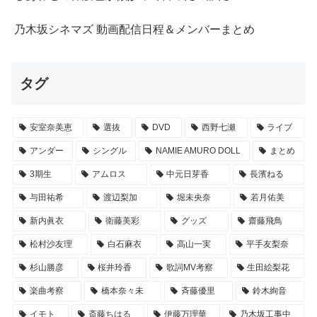
乃木坂シネマズ 動画配信日程＆メンバーまとめ
タグ
安室奈美恵
選抜
DVD
西野七瀬
ライブ
アンダー
シングル
NAMIE AMURO DOLL
まとめ
3期生
アムロス
中元日芽香
長濱ねる
与田祐希
渡辺梨加
堀未央奈
若月佑美
新内眞衣
衛藤美彩
グッズ
齋藤飛鳥
松村沙友理
白石麻衣
高山一実
平手友梨奈
杉山勝彦
桜井玲香
歌詞MV考察
生田絵梨花
楽曲考察
橋本奈々未
斉藤優里
鈴木絢音
イモト
斎藤ちはる
伊藤万理華
乃木坂工事中