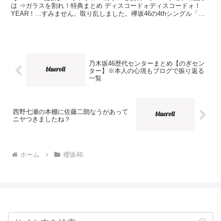
は ⇒ガラスを割れ！特典まとめ ディスコードォディスコードォ！
YEAR！…すみません。取り乱しました。欅坂46の4thシングル「不
協和音」が4月5日（水）に発売となり...
乃木坂46歴代センターまとめ【のぎセン
ター】※本人の心境もブログで振り返る
一覧
西野七瀬の本棚に佐藤二朗なうがあって
ニヤつきましたね？
ホーム
櫻坂46