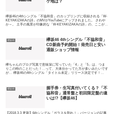
ケ地は？
欅坂46の4thシングル「不協和音」のカップリングに収録される「W-
KEYAKIZAKAの詩」のMVがYouTubeにアップされました。 さわや
か～。 土手の風景が印象的な「W-KEYAKIZAKAの詩」の、ここが！
ポイント！ 振り付け...
欅坂46 4thシングル「不協和音」
櫻坂46
CD新曲予約開始！発売日と安い
通販ショップ情報
欅ちゃんのブログ写真で意味深に写っていた「4」と「5」は、つま
りこの時のことだった！…って、大体分かってた方が多いみたいです
が… 欅坂46の4thシングル「タイトル未定」リリース決定です！
【追記】タイトルは「不協和音」と発表されました。安...
握手券・生写真付いてくる？「不
櫻坂46
協和音」通常盤と初回限定盤の違
いは!?【欅坂46】
【2018.3.3 更新】6thシングル「ガラスを割れ！」バージョンの記事