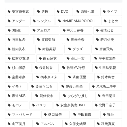
安室奈美恵
選抜
DVD
西野七瀬
ライブ
アンダー
シングル
NAMIE AMURO DOLL
まとめ
3期生
アムロス
中元日芽香
長濱ねる
与田祐希
渡辺梨加
堀未央奈
若月佑美
新内眞衣
衛藤美彩
グッズ
齋藤飛鳥
松村沙友理
白石麻衣
高山一実
平手友梨奈
杉山勝彦
桜井玲香
歌詞MV考察
生田絵梨花
楽曲考察
橋本奈々未
斉藤優里
鈴木絢音
イモト
斎藤ちはる
伊藤万理華
乃木坂工事中
坂道AKB
能條愛未
ひらがな推し
寺田蘭世
モバメ
バスラ
安室奈美恵DVD
北野日奈子
マネパカード
樋口日奈
中田花奈
舞台
山下美月
アルバム
久保史緒里
秋元真夏