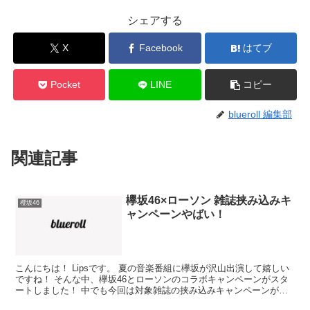
シェアする
X
Facebook
はてブ
Pocket
LINE
コピー
blueroll 編集部
関連記事
欅坂46×ローソン 雑誌挟み込みキ
櫻坂46
ャンペーンやばい！
こんにちは！ Lipsです。 夏の音楽番組に欅坂が沢山出演して嬉しい
ですね！ そんな中、欅坂46とローソンのコラボキャンペーンがスタ
ートしました！ 中でも今回は対象雑誌の挟み込みキャンペーンが実
施されるということで気になるのでこちらをチェッ...