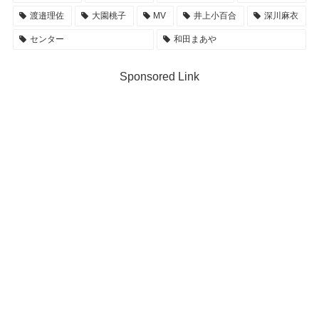
渡邉理佐
大園桃子
MV
井上小百合
深川麻衣
センター
和田まあや
Sponsored Link