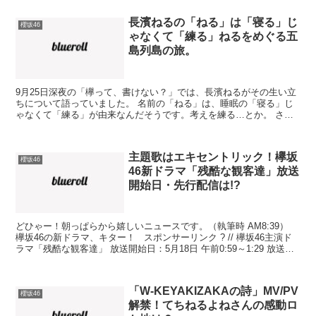
長濱ねるの「ねる」は「寝る」じ
櫻坂46
ゃなくて「練る」ねるをめぐる五
島列島の旅。
9月25日深夜の「欅って、書けない？」では、長濱ねるがその生い立
ちについて語っていました。 名前の「ねる」は、睡眠の「寝る」じ
ゃなくて「練る」が由来なんだそうです。考えを練る…とか。 さら
に、ご両親は学校の先生だそうで、そらー頭の良いコが育...
主題歌はエキセントリック！欅坂
櫻坂46
46新ドラマ「残酷な観客達」放送
開始日・先行配信は!?
どひゃー！朝っぱらから嬉しいニュースです。（執筆時 AM8:39）
欅坂46の新ドラマ、キター！ スポンサーリンク ? // 欅坂46主演ド
ラマ「残酷な観客達」 放送開始日：5月18日 午前0:59～1:29 放送
局：日本テレビ（関...
「W-KEYAKIZAKAの詩」MV/PV
櫻坂46
解禁！てちねるよねさんの感動ロ