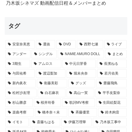
乃木坂シネマズ 動画配信日程＆メンバーまとめ
タグ
安室奈美恵
選抜
DVD
西野七瀬
ライブ
アンダー
シングル
NAMIE AMURO DOLL
まとめ
3期生
アムロス
中元日芽香
長濱ねる
与田祐希
渡辺梨加
堀未央奈
若月佑美
新内眞衣
衛藤美彩
グッズ
齋藤飛鳥
松村沙友理
白石麻衣
高山一実
平手友梨奈
杉山勝彦
桜井玲香
歌詞MV考察
生田絵梨花
楽曲考察
橋本奈々未
斉藤優里
鈴木絢音
イモト
斎藤ちはる
伊藤万理華
乃木坂工事中
坂道AKB
能條愛未
ひらがな推し
寺田蘭世