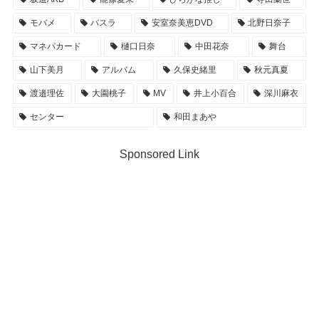
モバメ
バスラ
安室奈美恵DVD
北野日奈子
マネパカード
樋口日奈
中田花奈
舞台
山下美月
アルバム
久保史緒里
秋元真夏
渡邉理佐
大園桃子
MV
井上小百合
深川麻衣
センター
和田まあや
Sponsored Link