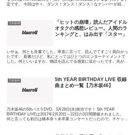
定です。 今回は中々、ダンス！ダンス！ダンス！なナンバーが続い
ておりますが、果たして…！？ 【全タイ...
「ヒットの崩壊」読んだアイドル
乃木坂46
オタクの感想レビュー。人間のラ
ンキングと、はみ出す「スター」
いやぁ、何とも良書でした。率直に言って、読んでてすごく面白かっ
たです。 新書だけど、私にとってはひとつのエンターテイメントで
した。何といいますか、物語を読んでる感覚に近かったです。先が気
になって、読み進めるのが楽しみになるという。 スポンサ...
5th YEAR BIRTHDAY LIVE 収録
乃木坂46
曲まとめ一覧【乃木坂46】
乃木坂46の5thバスラDVD、3月28日(水)発売です！ 5th YEAR
BIRTHDAY LIVEは2017年2月20日～22日の3日間開催されました。
何と言っても初日は橋本奈々未卒業コンサートだったので、チケット
倍率はエグいことに...