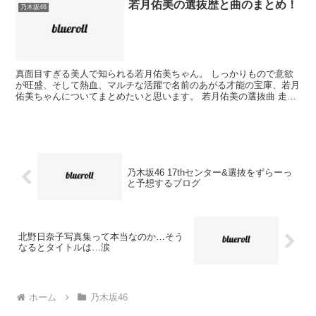
若月佑美の選抜歴と曲のまとめ！
乃木坂46
真面目すぎる美人で知られる若月佑美ちゃん。 しっかりもので意欲
が旺盛、そして熱血、マルチな活躍で名前のあがる才能の宝庫、若月
佑美ちゃんについてまとめたいと思います。 若月佑美の選抜曲 走
れ！Bicycle （3th） 制服のマネキン（4th...
乃木坂46 17thセンター&選抜をずらーっ
と予想するブログ
北野日奈子写真集って本当なのか…そう
なるとタイトルは…涙
ホーム
乃木坂46