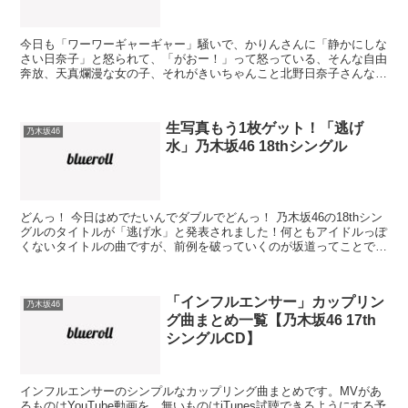
今日も「ワーワーギャーギャー」騒いで、かりんさんに「静かにしな
さい日奈子」と怒られて、「がおー！」って怒っている、そんな自由
奔放、天真爛漫な女の子、それがきいちゃんこと北野日奈子さんなん
です。 でもその「がおー！」は闘志の「ガオ！」でもある...
生写真もう1枚ゲット！「逃げ
乃木坂46
水」乃木坂46 18thシングル
どんっ！ 今日はめでたいんでダブルでどんっ！ 乃木坂46の18thシン
グルのタイトルが「逃げ水」と発表されました！何ともアイドルっぽ
くないタイトルの曲ですが、前例を破っていくのが坂道ってことで。
さて、 さてさてさて、 毎度のことながら初回...
「インフルエンサー」カップリン
乃木坂46
グ曲まとめ一覧【乃木坂46 17th
シングルCD】
インフルエンサーのシンプルなカップリング曲まとめです。MVがあ
るものはYouTube動画を、無いものはiTunes試聴できるようにする予