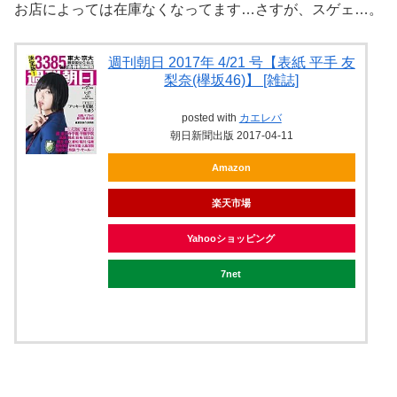
お店によっては在庫なくなってます…さすが、スゲェ…。
週刊朝日 2017年 4/21 号【表紙 平手 友
梨奈(欅坂46)】 [雑誌]
posted with
カエレバ
朝日新聞出版 2017-04-11
Amazon
楽天市場
Yahooショッピング
7net