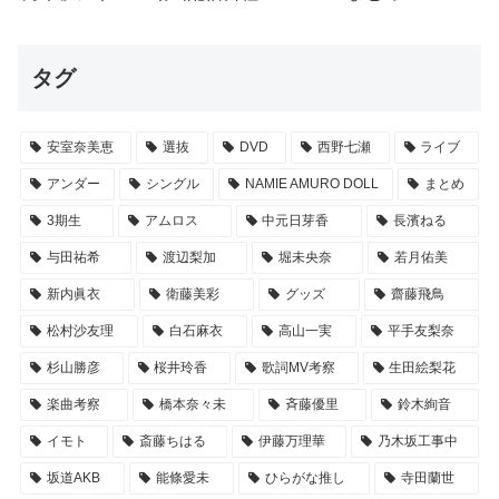
タグ
安室奈美恵
選抜
DVD
西野七瀬
ライブ
アンダー
シングル
NAMIE AMURO DOLL
まとめ
3期生
アムロス
中元日芽香
長濱ねる
与田祐希
渡辺梨加
堀未央奈
若月佑美
新内眞衣
衛藤美彩
グッズ
齋藤飛鳥
松村沙友理
白石麻衣
高山一実
平手友梨奈
杉山勝彦
桜井玲香
歌詞MV考察
生田絵梨花
楽曲考察
橋本奈々未
斉藤優里
鈴木絢音
イモト
斎藤ちはる
伊藤万理華
乃木坂工事中
坂道AKB
能條愛未
ひらがな推し
寺田蘭世