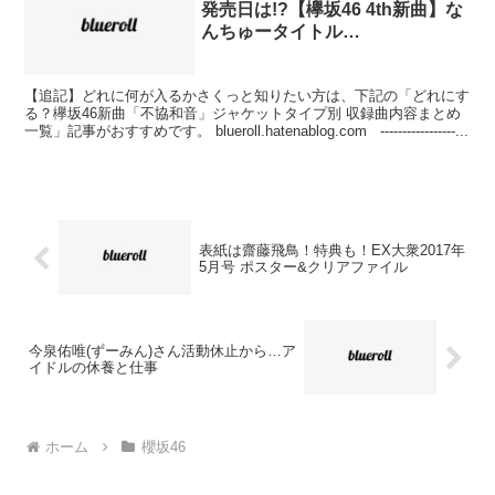
発売日は!?【欅坂46 4th新曲】な
んちゅータイトル…
【追記】どれに何が入るかさくっと知りたい方は、下記の「どれにす
る？欅坂46新曲「不協和音」ジャケットタイプ別 収録曲内容まとめ
一覧」記事がおすすめです。 blueroll.hatenablog.com -----------------...
表紙は齋藤飛鳥！特典も！EX大衆2017年
5月号 ポスター&クリアファイル
今泉佑唯(ずーみん)さん活動休止から…ア
イドルの休養と仕事
ホーム
櫻坂46