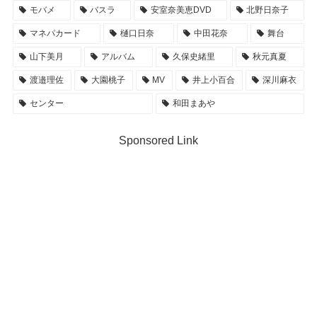
モバメ
バスラ
安室奈美恵DVD
北野日奈子
マネパカード
樋口日奈
中田花奈
舞台
山下美月
アルバム
久保史緒里
秋元真夏
渡邉理佐
大園桃子
MV
井上小百合
深川麻衣
センター
和田まあや
Sponsored Link