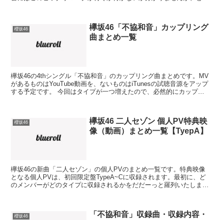
かく欅坂46の6thシングルのタイト...
欅坂46「不協和音」カップリング
櫻坂46
曲まとめ一覧
欅坂46の4thシングル「不協和音」のカップリング曲まとめです。MV
があるものはYouTube動画を、ないものはiTunesの試聴音源をアップ
する予定です。 今回はタイプが一つ増えたので、必然的にカップリ
ング曲も増えました。 ファンとしては...
欅坂46 二人セゾン 個人PV特典映
櫻坂46
像（動画）まとめ一覧【TyepA】
欅坂46の新曲「二人セゾン」の個人PVのまとめ一覧です。特典映像
となる個人PVは、初回限定盤TypeA~Cに収録されます。最初に、ど
のメンバーがどのタイプに収録されるかをだだーっと羅列いたしま
す。 こちらの記事では、Type-A（織田奈那・...
「不協和音」収録曲・収録内容・
櫻坂46