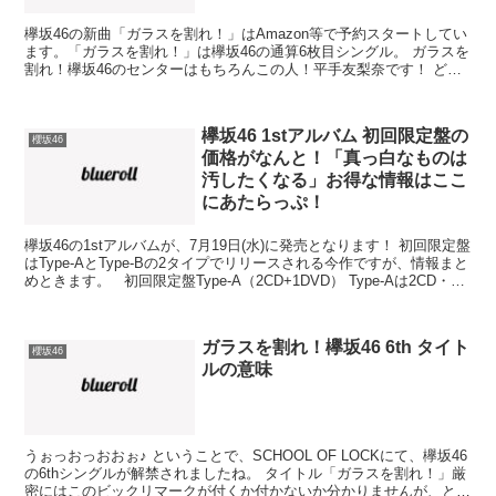
欅坂46の新曲「ガラスを割れ！」はAmazon等で予約スタートしてい
ます。「ガラスを割れ！」は欅坂46の通算6枚目シングル。 ガラスを
割れ！欅坂46のセンターはもちろんこの人！平手友梨奈です！ どこ
で買うかお決まりですか？ガラスを割れ！欅坂...
欅坂46 1stアルバム 初回限定盤の
櫻坂46
価格がなんと！「真っ白なものは
汚したくなる」お得な情報はここ
にあたらっぷ！
欅坂46の1stアルバムが、7月19日(水)に発売となります！ 初回限定盤
はType-AとType-Bの2タイプでリリースされる今作ですが、情報まと
めときます。 初回限定盤Type-A（2CD+1DVD） Type-Aは2CD・
1DVD...
ガラスを割れ！欅坂46 6th タイト
櫻坂46
ルの意味
うぉっおっおおぉ♪ ということで、SCHOOL OF LOCKにて、欅坂46
の6thシングルが解禁されましたね。 タイトル「ガラスを割れ！」厳
密にはこのビックリマークが付くか付かないか分かりませんが、とに