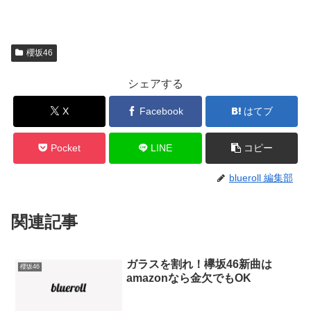
櫻坂46
シェアする
X
Facebook
はてブ
Pocket
LINE
コピー
blueroll 編集部
関連記事
ガラスを割れ！欅坂46新曲は
櫻坂46
amazonなら金欠でもOK