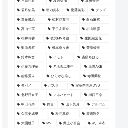
与田祐希
渡辺梨加
堀未央奈
若月佑美
新内眞衣
衛藤美彩
グッズ
齋藤飛鳥
松村沙友理
白石麻衣
高山一実
平手友梨奈
杉山勝彦
桜井玲香
歌詞MV考察
生田絵梨花
楽曲考察
橋本奈々未
斉藤優里
鈴木絢音
イモト
斎藤ちはる
伊藤万理華
乃木坂工事中
坂道AKB
能條愛未
ひらがな推し
寺田蘭世
モバメ
バスラ
安室奈美恵DVD
北野日奈子
マネパカード
樋口日奈
中田花奈
舞台
山下美月
アルバム
久保史緒里
秋元真夏
渡邉理佐
大園桃子
MV
井上小百合
深川麻衣