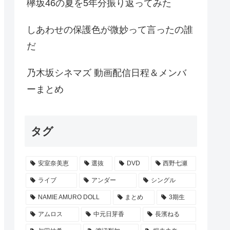
欅坂46の夏を5年分振り返ってみた
しあわせの保護色が微妙って言ったの誰
だ
乃木坂シネマズ 動画配信日程＆メンバ
ーまとめ
タグ
安室奈美恵
選抜
DVD
西野七瀬
ライブ
アンダー
シングル
NAMIE AMURO DOLL
まとめ
3期生
アムロス
中元日芽香
長濱ねる