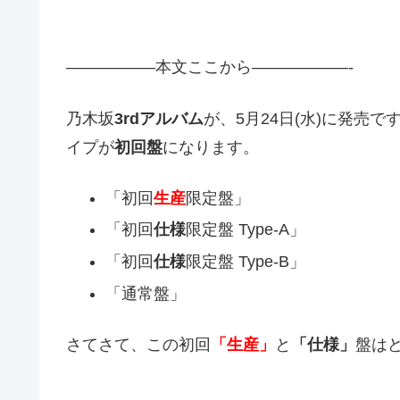
—————–本文ここから——————-
乃木坂
3rdアルバム
が、5月24日(水)に発売
イプが
初回盤
になります。
「初回
生産
限定盤」
「初回
仕様
限定盤 Type-A」
「初回
仕様
限定盤 Type-B」
「通常盤」
さてさて、この初回
「生産」
と
「仕様」
盤は