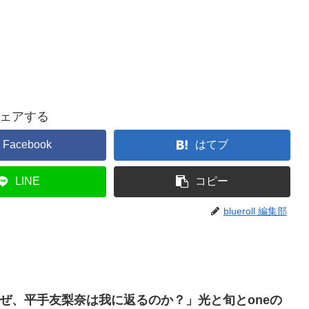
ェアする
Facebook
はてブ
LINE
コピー
blueroll 編集部
ぜ、平手友梨奈は我に返るのか？」光と旬とoneの