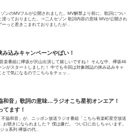
人セゾンのMVフルが公開されました。MV解禁より前に、歌詞につい
浸っておりました。⇒二人セゾン 歌詞内容の意味 MVが公開され
ーっと惹きこまれておりましたが...
誌挟み込みキャンペーンやばい！
夏の音楽番組に欅坂が沢山出演して嬉しいですね！ そんな中、欅坂46
ーンがスタートしました！ 中でも今回は対象雑誌の挟み込みキャ
とで気になるのでこちらをチェッ...
不協和音」歌詞の意味…ラジオこち星初オンエア！
待ってます！
新曲「不協和音」が、ニッポン放送ラジオ番組「こちら有楽町星空放送
 お聴きになられました？ 僕は嫌だ。 つい口に出しちゃいます。
ジョ系列 欅坂の代...