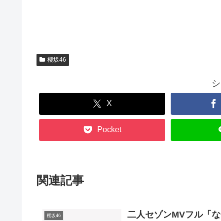
櫻坂46
シ
X
Pocket
関連記事
二人セゾンMVフル「な
櫻坂46