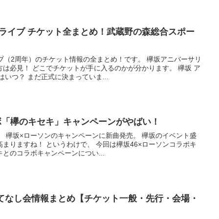
ーライブ チケット全まとめ！武蔵野の森総合スポー
ブ（2周年）のチケット情報の全まとめ！です。 欅坂アニバーサリ
は必見！ どこでチケットが手に入るのかが分かります。 欅坂 ア
いつ？ まだ正式に決まっていま...
ボ「欅のキセキ」キャンペーンがやばい！
す。 欅坂×ローソンのキャンペーンに新曲発売。 欅坂のイベント盛
まりますね！ というわけで、 今回は欅坂46×ローソンコラボキ
とのコラボキャンペーンについ...
もてなし会情報まとめ【チケット一般・先行・会場・