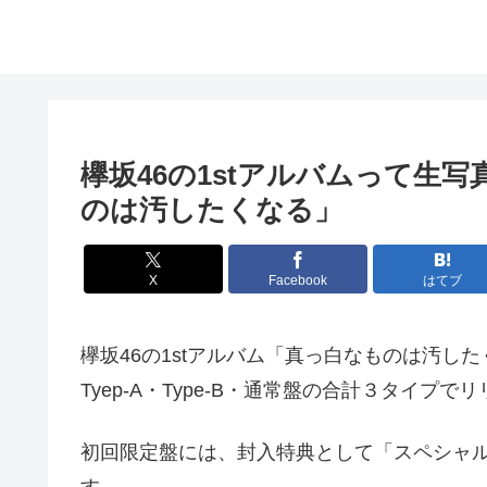
欅坂46の1stアルバムって生
のは汚したくなる」
X
Facebook
はてブ
欅坂46の1stアルバム「真っ白なものは汚した
Tyep-A・Type-B・通常盤の合計３タイプで
初回限定盤には、封入特典として「スペシャ
す。