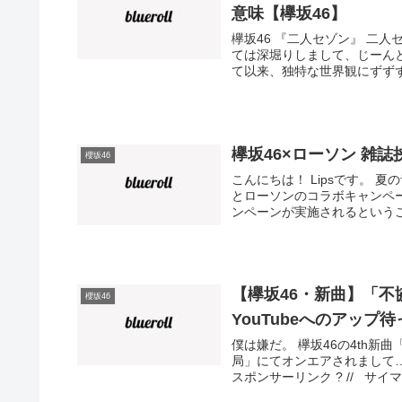
意味【欅坂46】
欅坂46 『二人セゾン』 二
ては深堀りしまして、じーんと
て以来、独特な世界観にずずず
欅坂46×ローソン 雑
櫻坂46
こんにちは！ Lipsです。 
とローソンのコラボキャンペ
ンペーンが実施されるというこ
【欅坂46・新曲】「
櫻坂46
YouTubeへのアップ
僕は嫌だ。 欅坂46の4th
局」にてオンエアされまして…
スポンサーリンク ? // サイマ