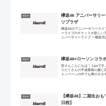
欅坂46 アニバーサリ
櫻坂46
ツプラザ
欅坂46のアニバーサリーライ
ーライブのチケットが欲しい方
ニバーサリーライブ 一般販売は
欅坂46×ローソンコラ
櫻坂46
皆さんこんにちは！ Lipsで
りだくさんの平成最後の夏に高
ャンペーンの中でも欅のキセキ
【欅坂46】二期生お
櫻坂46
日程】