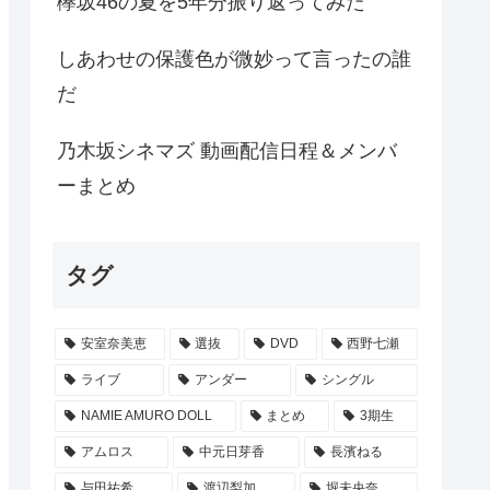
欅坂46の夏を5年分振り返ってみた
しあわせの保護色が微妙って言ったの誰
だ
乃木坂シネマズ 動画配信日程＆メンバ
ーまとめ
タグ
安室奈美恵
選抜
DVD
西野七瀬
ライブ
アンダー
シングル
NAMIE AMURO DOLL
まとめ
3期生
アムロス
中元日芽香
長濱ねる
与田祐希
渡辺梨加
堀未央奈