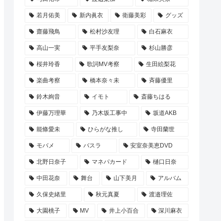
若月佑美
新内眞衣
衛藤美彩
グッズ
齋藤飛鳥
松村沙友理
白石麻衣
高山一実
平手友梨奈
杉山勝彦
桜井玲香
歌詞MV考察
生田絵梨花
楽曲考察
橋本奈々未
斉藤優里
鈴木絢音
イモト
斎藤ちはる
伊藤万理華
乃木坂工事中
坂道AKB
能條愛未
ひらがな推し
寺田蘭世
モバメ
バスラ
安室奈美恵DVD
北野日奈子
マネパカード
樋口日奈
中田花奈
舞台
山下美月
アルバム
久保史緒里
秋元真夏
渡邉理佐
大園桃子
MV
井上小百合
深川麻衣