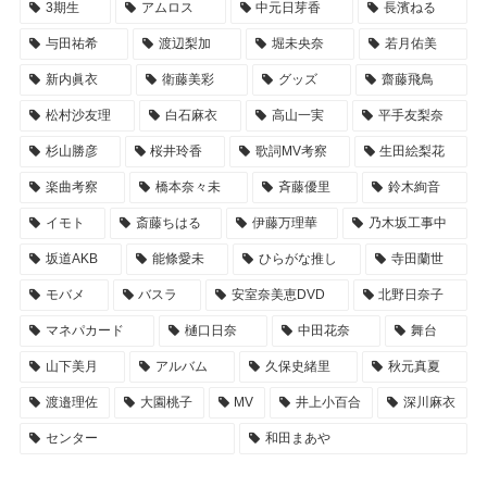
3期生
アムロス
中元日芽香
長濱ねる
与田祐希
渡辺梨加
堀未央奈
若月佑美
新内眞衣
衛藤美彩
グッズ
齋藤飛鳥
松村沙友理
白石麻衣
高山一実
平手友梨奈
杉山勝彦
桜井玲香
歌詞MV考察
生田絵梨花
楽曲考察
橋本奈々未
斉藤優里
鈴木絢音
イモト
斎藤ちはる
伊藤万理華
乃木坂工事中
坂道AKB
能條愛未
ひらがな推し
寺田蘭世
モバメ
バスラ
安室奈美恵DVD
北野日奈子
マネパカード
樋口日奈
中田花奈
舞台
山下美月
アルバム
久保史緒里
秋元真夏
渡邉理佐
大園桃子
MV
井上小百合
深川麻衣
センター
和田まあや