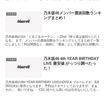
様は下記記事にまとめております。 ⇒フラゲ日記 ...
乃木坂46メンバー選抜回数ランキ
乃木坂46
ングまとめ！
乃木坂46の1st「ぐるぐるカーテン」～22nd「帰り道は遠回りしたく
なる」 まで、メンバーの選抜回数をランキングとしてまとめて一覧
にしました！列は関係なく、純粋に「選抜」として選ばれた回数のま
とめです。 22回（すべてのシングルで選抜） ...
乃木坂46 4th YEAR BIRTHDAY
乃木坂46
LIVE 最安値 がっつり調べたっ
た！
乃木坂46の4th YEAR BIRTHDAY LIVEのDVD & ブルーレイが、6月
28日(水)に発売となります。予約はスタートしておりますが、まぁ、
その… 高いですね。 CDに比べたら高いのは仕方ないにしても、
なかなかお財布に...