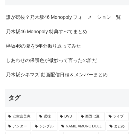
誰が選抜？乃木坂46 Monopoly フォーメーション一覧
乃木坂46 Monopoly 特典すべてまとめ
欅坂46の夏を5年分振り返ってみた
しあわせの保護色が微妙って言ったの誰だ
乃木坂シネマズ 動画配信日程＆メンバーまとめ
タグ
安室奈美恵
選抜
DVD
西野七瀬
ライブ
アンダー
シングル
NAMIE AMURO DOLL
まとめ