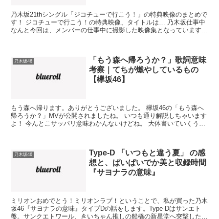
乃木坂21thシングル「ジコチューで行こう！」の特典映像のまとめで
す！ ジコチューで行こう！の特典映像、タイトルは… 乃木坂仕事中
なんと今回は、メンバーの仕事中に撮影した映像集となっています！
ドキュメンタリーとか密着系が大好物な私にとって...
「もう森へ帰ろうか？」歌詞意味
乃木坂46
考察｜てちが燃やしているもの
【欅坂46】
もう森へ帰ります。ありがとうございました。 欅坂46の「もう森へ
帰ろうか？」MVが公開されましたね。 いつも通り解説しちゃいます
よ！ 今んとこサッパリ意味わかんないけどね。 大体書いていくうち
に深まってくるからきっと大丈夫でしょう。 私のあ...
Type-D 「いつもと違う夏」 の感
乃木坂46
想と、ぱいぱいでか美と収録時間
『サヨナラの意味』
ミリオンおめでとう！ミリオンラブ！ということで、私が買った乃木
坂46『サヨナラの意味』タイプDの話をします。Type-Dはサンエト
盤。サンクエトワール、きいちゃん推しの船橋の新星堂へ突撃した模