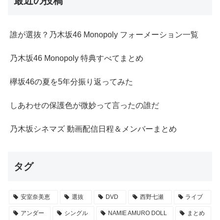
最近の投稿
誰が選抜？乃木坂46 Monopoly フォーメーション一覧
乃木坂46 Monopoly 特典すべてまとめ
欅坂46の夏を5年分振り返ってみた
しあわせの保護色が微妙って言ったの誰だ
乃木坂シネマズ 動画配信日程＆メンバーまとめ
タグ
安室奈美恵
選抜
DVD
西野七瀬
ライブ
アンダー
シングル
NAMIE AMURO DOLL
まとめ