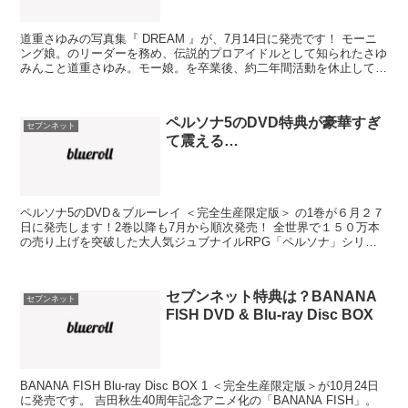
道重さゆみの写真集『 DREAM 』が、7月14日に発売です！ モーニ
ング娘。のリーダーを務め、伝説的プロアイドルとして知られたさゆ
みんこと道重さゆみ。モー娘。を卒業後、約二年間活動を休止してい
ました。 そんなさゆみんの復帰後初めての写真集...
ペルソナ5のDVD特典が豪華すぎ
セブンネット
て震える…
ペルソナ5のDVD＆ブルーレイ ＜完全生産限定版＞ の1巻が６月２７
日に発売します！2巻以降も7月から順次発売！ 全世界で１５０万本
の売り上げを突破した大人気ジュブナイルRPG「ペルソナ」シリー
ズの最新作「ペルソナ５」をアニメ化したBlu-...
セブンネット特典は？BANANA
セブンネット
FISH DVD & Blu-ray Disc BOX
BANANA FISH Blu-ray Disc BOX 1 ＜完全生産限定版＞が10月24日
に発売です。 吉田秋生40周年記念アニメ化の「BANANA FISH」。