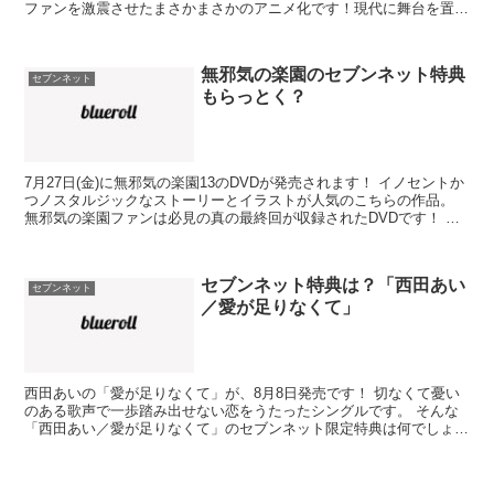
ファンを激震させたまさかまさかのアニメ化です！現代に舞台を置き
換え、アッシ...
無邪気の楽園のセブンネット特典
セブンネット
もらっとく？
7月27日(金)に無邪気の楽園13のDVDが発売されます！ イノセントか
つノスタルジックなストーリーとイラストが人気のこちらの作品。
無邪気の楽園ファンは必見の真の最終回が収録されたDVDです！ そ
んな無邪気の楽園のセブンネット限定特典はあ...
セブンネット特典は？「西田あい
セブンネット
／愛が足りなくて」
西田あいの「愛が足りなくて」が、8月8日発売です！ 切なくて憂い
のある歌声で一歩踏み出せない恋をうたったシングルです。 そんな
「西田あい／愛が足りなくて」のセブンネット限定特典は何でしょ
う？ 「西田あい／愛が足りなくて」セブンネット特典は？...