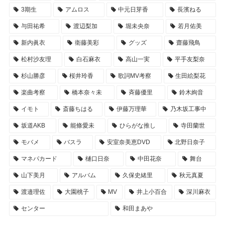
3期生
アムロス
中元日芽香
長濱ねる
与田祐希
渡辺梨加
堀未央奈
若月佑美
新内眞衣
衛藤美彩
グッズ
齋藤飛鳥
松村沙友理
白石麻衣
高山一実
平手友梨奈
杉山勝彦
桜井玲香
歌詞MV考察
生田絵梨花
楽曲考察
橋本奈々未
斉藤優里
鈴木絢音
イモト
斎藤ちはる
伊藤万理華
乃木坂工事中
坂道AKB
能條愛未
ひらがな推し
寺田蘭世
モバメ
バスラ
安室奈美恵DVD
北野日奈子
マネパカード
樋口日奈
中田花奈
舞台
山下美月
アルバム
久保史緒里
秋元真夏
渡邉理佐
大園桃子
MV
井上小百合
深川麻衣
センター
和田まあや