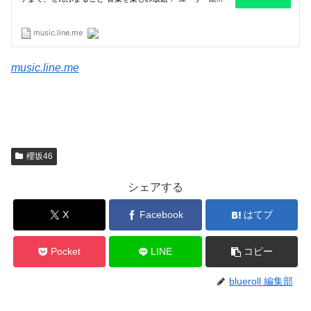
music.line.me
櫻坂46
シェアする
X
Facebook
はてブ
Pocket
LINE
コピー
blueroll 編集部