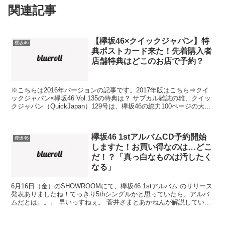
関連記事
【欅坂46×クイックジャパン】特
櫻坂46
典ポストカード来た！先着購入者
店舗特典はどこのお店で予約？
※こちらは2016年バージョンの記事です。2017年版はこちら⇒クイ
ックジャパン×欅坂46 Vol.135の特典は？ サブカル雑誌の雄、クイッ
クジャパン（QuickJapan）129号は、欅坂46の総力100ページの大特
集だそうで… 社運、...
欅坂46 1stアルバムCD予約開始
櫻坂46
しますた！お買い得なのは…どこ
だ！？「真っ白なものは汚したく
なる」
6月16日（金）のSHOWROOMにて、欅坂46 1stアルバム のリリース
発表ありましたね！てっきり5thシングルかと思っていたら、アルバ
ムだとは。。。 早いっすねぇ。 菅井さまとあかねんが解説していた
通り、1stアルバムは3タイプ。 初...