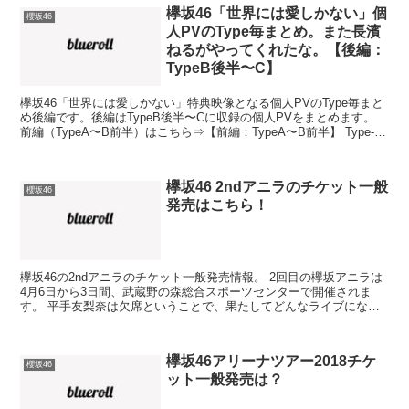
欅坂46「世界には愛しかない」個
櫻坂46
人PVのType毎まとめ。また長濱
ねるがやってくれたな。【後編：
TypeB後半〜C】
欅坂46「世界には愛しかない」特典映像となる個人PVのType毎まと
め後編です。後編はTypeB後半〜Cに収録の個人PVをまとめます。
前編（TypeA〜B前半）はこちら⇒【前編：TypeA〜B前半】 Type-B
後半 佐藤詩織 『佐藤詩織...
欅坂46 2ndアニラのチケット一般
櫻坂46
発売はこちら！
欅坂46の2ndアニラのチケット一般発売情報。 2回目の欅坂アニラは
4月6日から3日間、武蔵野の森総合スポーツセンターで開催されま
す。 平手友梨奈は欠席ということで、果たしてどんなライブになる
のか・・・！？ って、チケット無いと入れません。...
欅坂46アリーナツアー2018チケ
櫻坂46
ット一般発売は？