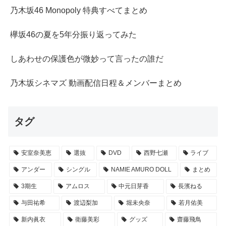
乃木坂46 Monopoly 特典すべてまとめ
欅坂46の夏を5年分振り返ってみた
しあわせの保護色が微妙って言ったの誰だ
乃木坂シネマズ 動画配信日程＆メンバーまとめ
タグ
安室奈美恵
選抜
DVD
西野七瀬
ライブ
アンダー
シングル
NAMIE AMURO DOLL
まとめ
3期生
アムロス
中元日芽香
長濱ねる
与田祐希
渡辺梨加
堀未央奈
若月佑美
新内眞衣
衛藤美彩
グッズ
齋藤飛鳥