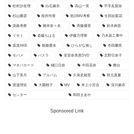
松村沙友理
白石麻衣
高山一実
平手友梨奈
杉山勝彦
桜井玲香
歌詞MV考察
生田絵梨花
楽曲考察
橋本奈々未
斉藤優里
鈴木絢音
イモト
斎藤ちはる
伊藤万理華
乃木坂工事中
坂道AKB
能條愛未
ひらがな推し
寺田蘭世
モバメ
バスラ
安室奈美恵DVD
北野日奈子
マネパカード
樋口日奈
中田花奈
舞台
山下美月
アルバム
久保史緒里
秋元真夏
渡邉理佐
大園桃子
MV
井上小百合
深川麻衣
センター
和田まあや
Sponsored Link