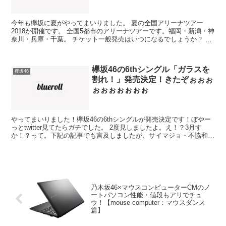
今年も欅坂に夏がやってまいりました。 夏の全国アリーナツアー
2018が開催です。 全国5都市のアリーナツアーです。福岡・新潟・神
奈川・兵庫・千葉。 チケット一般発売はいつになるでしょうか？ 欅
坂46 アリーナツアー2018のチケット一般発売...
欅坂46の6thシングル「ガラスを
櫻坂46
割れ！」発売決定！きたぞぉぉぉ
ぉぉぉぉぉぉぉ
やってまいりました！欅坂46の6thシングルが発売決定です！ぼやー
っとtwitter見てたらガチでした。 2度見しましたよ。え！？3月す
か！？って。下記の記事でも言及しましたが、サイマジョ・不協和音
が4月だったんで、てっきり4月かと思ってた...
乃木坂46×マウスコンピューターCMのノ
ートパソコン性能・値段もアリでチュ
ウ！【mouse computer：マウスダンス
篇】