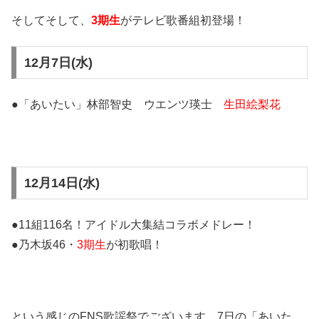
そしてそして、
3期生
がテレビ歌番組初登場！
12月7日(水)
●「あいたい」林部智史 ウエンツ瑛士
生田絵梨花
12月14日(水)
●11組116名！アイドル大集結コラボメドレー！
●乃木坂46・
3期生
が初歌唱！
という感じのFNS歌謡祭でございます。7日の「あいた