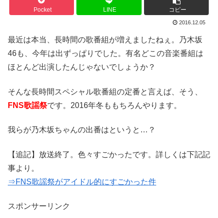
Pocket
LINE
コピー
2016.12.05
最近は本当、長時間の歌番組が増えましたねぇ。乃木坂
46も、今年は出ずっぱりでした。有名どこの音楽番組は
ほとんど出演したんじゃないでしょうか？
そんな長時間スペシャル歌番組の定番と言えば、そう、
FNS歌謡祭
です。2016年冬ももちろんやります。
我らが乃木坂ちゃんの出番はというと…？
【追記】放送終了。色々すごかったです。詳しくは下記記
事より。
⇒FNS歌謡祭がアイドル的にすごかった件
スポンサーリンク