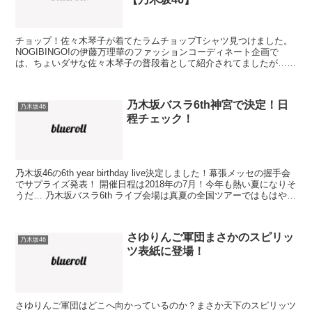
チョップ！佐々木琴子が着てたラムチョップTシャツ見つけました。
NOGIBINGO!の伊藤万理華のファッションコーディネート企画で
は、ちょいダサな佐々木琴子の普段着として紹介されてましたが…
これ、かわいくないですか？ 正直私、ファッションに...
乃木坂バスラ6th神宮で決定！日
乃木坂46
程チェック！
乃木坂46の6th year birthday live決定しました！幕張メッセの握手会
でサプライズ発表！ 開催日程は2018年の7月！今年も熱い夏になりそ
うだ… 乃木坂バスラ6th ライブ会場は真夏の全国ツアーではもはやお
馴染みの神宮球場...
さゆりんご軍団まさかのスピリッ
乃木坂46
ツ表紙に登場！
さゆりんご軍団はどこへ向かっているのか？まさか天下のスピリッツ