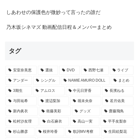
しあわせの保護色が微妙って言ったの誰だ
乃木坂シネマズ 動画配信日程＆メンバーまとめ
タグ
安室奈美恵
選抜
DVD
西野七瀬
ライブ
アンダー
シングル
NAMIE AMURO DOLL
まとめ
3期生
アムロス
中元日芽香
長濱ねる
与田祐希
渡辺梨加
堀未央奈
若月佑美
新内眞衣
衛藤美彩
グッズ
齋藤飛鳥
松村沙友理
白石麻衣
高山一実
平手友梨奈
杉山勝彦
桜井玲香
歌詞MV考察
生田絵梨花