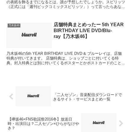
の表紙を飾るまでになるとは、誰が予想したでしょうか。スピリッツ
（正式には「週刊ビックコミックスピリッツ」）って言ったらあな
た、私の一番好きな青年漫画誌ですよ！（だから何だ） 乃木...
店舗特典まとめったー 5th YEAR
乃木坂46
BIRTHDAY LIVE DVD/Blu-
ray【乃木坂46】
乃木坂46の5th YEAR BIRTHDAY LIVE DVD & ブルーレイは、店舗
特典が付いてきます。 店舗特典は、ショップごとに付いてくる特
典。封入特典とは別に付いてくるポスターとかポストカードのことで
すね。 で、今回の店舗特典。 ...
「二人セゾン」音楽配信ダウンロードで
きるサイト・サービスまとめ一覧
【欅坂46×FNS歌謡祭2016冬】放送日
時・出演日は？二人セゾン×ひらがなけや
き？