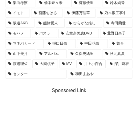
楽曲考察
橋本奈々未
斉藤優里
鈴木絢音
イモト
斎藤ちはる
伊藤万理華
乃木坂工事中
坂道AKB
能條愛未
ひらがな推し
寺田蘭世
モバメ
バスラ
安室奈美恵DVD
北野日奈子
マネパカード
樋口日奈
中田花奈
舞台
山下美月
アルバム
久保史緒里
秋元真夏
渡邉理佐
大園桃子
MV
井上小百合
深川麻衣
センター
和田まあや
Sponsored Link