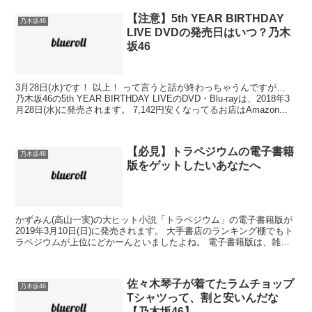
【注意】5th YEAR BIRTHDAY
乃木坂46
LIVE DVDの発売日はいつ？乃木
坂46
3月28日(水)です！ 以上！ って言うと話が終わっちゃうんですが…
乃木坂46の5th YEAR BIRTHDAY LIVEのDVD・Blu-rayは、2018年3
月28日(水)に発売されます。 7,142円安くなってるお店はAmazon...
【必見】トラペジウムの電子書籍
乃木坂46
版をゲットしたいあなたへ
かずみん(高山一実)の大ヒット小説「トラペジウム」の電子書籍版が
2019年3月10日(日)に発売されます。 大手書店のランキング棚でもト
ラペジウムが上位にどかーんといましたよね。 電子書籍版は、雑誌
「ダ・ヴィンチ」連載時のカラーイラストも収...
佐々木琴子が着てたラムチョップ
乃木坂46
Tシャツって、割と安いんだな
【乃木坂46】