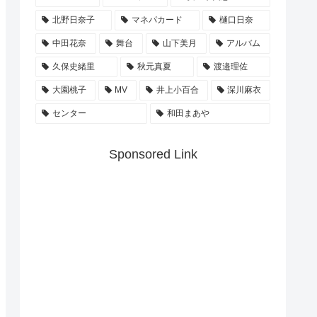
北野日奈子
マネパカード
樋口日奈
中田花奈
舞台
山下美月
アルバム
久保史緒里
秋元真夏
渡邉理佐
大園桃子
MV
井上小百合
深川麻衣
センター
和田まあや
Sponsored Link