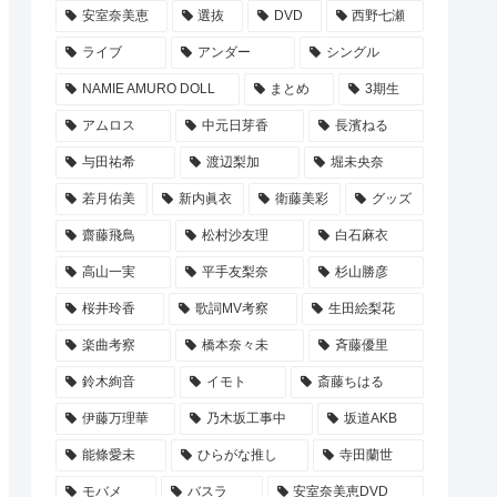
安室奈美恵
選抜
DVD
西野七瀬
ライブ
アンダー
シングル
NAMIE AMURO DOLL
まとめ
3期生
アムロス
中元日芽香
長濱ねる
与田祐希
渡辺梨加
堀未央奈
若月佑美
新内眞衣
衛藤美彩
グッズ
齋藤飛鳥
松村沙友理
白石麻衣
高山一実
平手友梨奈
杉山勝彦
桜井玲香
歌詞MV考察
生田絵梨花
楽曲考察
橋本奈々未
斉藤優里
鈴木絢音
イモト
斎藤ちはる
伊藤万理華
乃木坂工事中
坂道AKB
能條愛未
ひらがな推し
寺田蘭世
モバメ
バスラ
安室奈美恵DVD