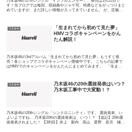
乃木坂46の17thシングル「インフルエンサー」、発売は3月22日で
す！当ブログでは毎回、収録曲やジャケ写、特典などをがっつりまと
めていますが、まだ詳しい情報が入ってきていません。 が、店舗特
典については続々と情報が更新されています。 その...
「生まれてから初めて見た夢」
乃木坂46
HMVコラボキャンペーンをかん
たん解説！
乃木坂46の3rdアルバム「生まれてから初めて見た夢」もうすぐ発
売！各ショップでコラボキャンペーン開催中です。 こちらの記事で
はHMVでのキャンペーンをかんたんにまとめてみます。 「生まれ
てから初めて見た夢」HMVコラボキャンペーン 3...
乃木坂46の20th選抜発表はいつ？
乃木坂46
乃木坂工事中で大変動！？
乃木坂46の20thシングル「シンクロニシティ」です。 選抜発表、い
よいよですね… 乃木坂20thの選抜発表は、いつ！？ 【追記】20th選
抜発表されました！ 【3列目】井上 新内 高山 星野 若月 樋
口 寺田 【2列目】桜井 松村 久保 ...