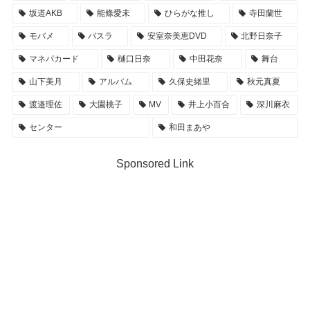
坂道AKB
能條愛未
ひらがな推し
寺田蘭世
モバメ
バスラ
安室奈美恵DVD
北野日奈子
マネパカード
樋口日奈
中田花奈
舞台
山下美月
アルバム
久保史緒里
秋元真夏
渡邉理佐
大園桃子
MV
井上小百合
深川麻衣
センター
和田まあや
Sponsored Link