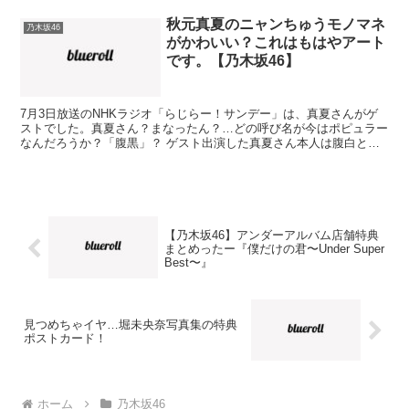
秋元真夏のニャンちゅうモノマネ
乃木坂46
がかわいい？これはもはやアート
です。【乃木坂46】
7月3日放送のNHKラジオ「らじらー！サンデー」は、真夏さんがゲ
ストでした。真夏さん？まなったん？…どの呼び名が今はポピュラー
なんだろうか？「腹黒」？ ゲスト出演した真夏さん本人は腹白と言
っていました。いや、そんな言葉ないっすけども…。 ス...
【乃木坂46】アンダーアルバム店舗特典
まとめったー『僕だけの君〜Under Super
Best〜』
見つめちゃイヤ…堀未央奈写真集の特典
ポストカード！
ホーム
乃木坂46