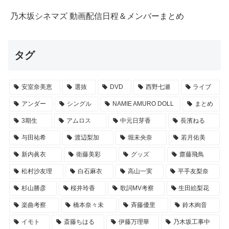
乃木坂シネマズ 動画配信日程＆メンバーまとめ
タグ
安室奈美恵
選抜
DVD
西野七瀬
ライブ
アンダー
シングル
NAMIE AMURO DOLL
まとめ
3期生
アムロス
中元日芽香
長濱ねる
与田祐希
渡辺梨加
堀未央奈
若月佑美
新内眞衣
衛藤美彩
グッズ
齋藤飛鳥
松村沙友理
白石麻衣
高山一実
平手友梨奈
杉山勝彦
桜井玲香
歌詞MV考察
生田絵梨花
楽曲考察
橋本奈々未
斉藤優里
鈴木絢音
イモト
斎藤ちはる
伊藤万理華
乃木坂工事中