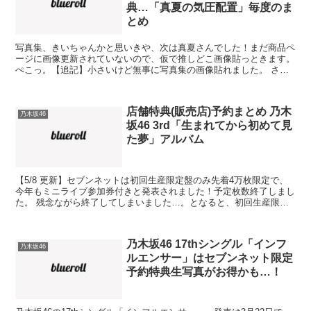
典…「真夏の気圧配置」毎度のま
とめ
写真集、きいちゃんかと思いきや、次は真夏さんでした！まだ商品ペ
ージに画像更新されていないので、仮で推しどこ画像貼っときます。
ぺこっ。【追記】小さいけど無事に写真集の画像貼れました。 さ
て、毎度の写真集情報まとめです。 発売日 秋元真夏1...
店舗特典(販売店)予約まとめ 乃木
乃木坂46
坂46 3rd「生まれてから初めて見
た夢」アルバム
【5/8 更新】セブンネットは初回生産限定盤のみ先着4万枚限定で、
今年もミニライブ参加券付きと発表されました！予定枚数終了しまし
た。 残念ながら終了してしまいました…。となると、初回生産限定
盤の特典付きおすすめショップはタワーレコードです。...
乃木坂46 17thシングル「インフ
乃木坂46
ルエンサー」はセブンネット限定
予約特典生写真がお得かも…！