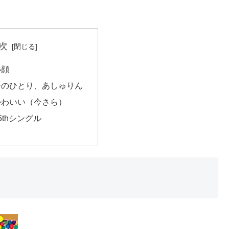
次
小顔
ーのひとり、あしゅりん
かわいい（今さら）
5thシングル