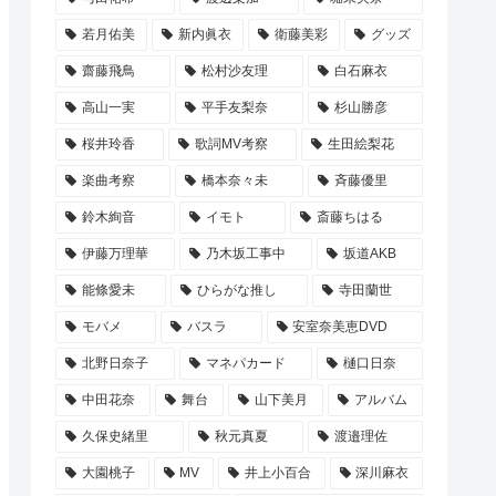
若月佑美
新内眞衣
衛藤美彩
グッズ
齋藤飛鳥
松村沙友理
白石麻衣
高山一実
平手友梨奈
杉山勝彦
桜井玲香
歌詞MV考察
生田絵梨花
楽曲考察
橋本奈々未
斉藤優里
鈴木絢音
イモト
斎藤ちはる
伊藤万理華
乃木坂工事中
坂道AKB
能條愛未
ひらがな推し
寺田蘭世
モバメ
バスラ
安室奈美恵DVD
北野日奈子
マネパカード
樋口日奈
中田花奈
舞台
山下美月
アルバム
久保史緒里
秋元真夏
渡邉理佐
大園桃子
MV
井上小百合
深川麻衣