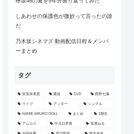
欅坂46の夏を5年分振り返ってみた
しあわせの保護色が微妙って言ったの誰
だ
乃木坂シネマズ 動画配信日程＆メンバ
ーまとめ
タグ
安室奈美恵
選抜
DVD
西野七瀬
ライブ
アンダー
シングル
NAMIE AMURO DOLL
まとめ
3期生
アムロス
中元日芽香
長濱ねる
与田祐希
渡辺梨加
堀未央奈