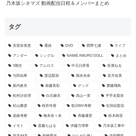
乃木坂シネマズ 動画配信日程＆メンバーまとめ
タグ
安室奈美恵
選抜
DVD
西野七瀬
ライブ
アンダー
シングル
NAMIE AMURO DOLL
まとめ
3期生
アムロス
中元日芽香
長濱ねる
与田祐希
渡辺梨加
堀未央奈
若月佑美
新内眞衣
衛藤美彩
グッズ
齋藤飛鳥
松村沙友理
白石麻衣
高山一実
平手友梨奈
杉山勝彦
桜井玲香
歌詞MV考察
生田絵梨花
楽曲考察
橋本奈々未
斉藤優里
鈴木絢音
イモト
斎藤ちはる
伊藤万理華
乃木坂工事中
坂道AKB
能條愛未
ひらがな推し
寺田蘭世