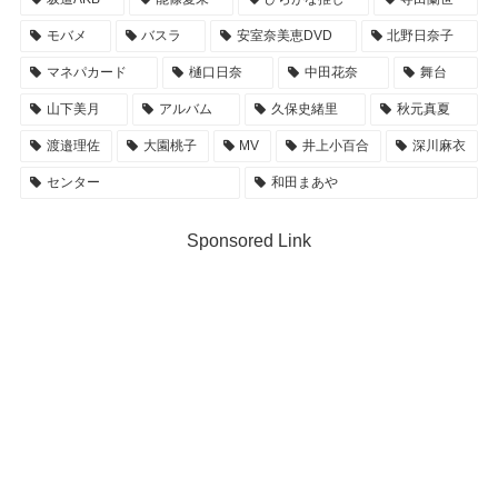
モバメ
バスラ
安室奈美恵DVD
北野日奈子
マネパカード
樋口日奈
中田花奈
舞台
山下美月
アルバム
久保史緒里
秋元真夏
渡邉理佐
大園桃子
MV
井上小百合
深川麻衣
センター
和田まあや
Sponsored Link