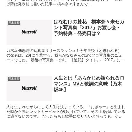
以降は発表前に書いた記事--- 橋本奈々未さんで...
はなむけの棘花…橋本奈々未セカ
乃木坂46
ンド写真集「2017」お渡し会・
予約特典・発売日は？
乃木坂46怒涛の写真集リリースラッシュ！今年最後（と思われる）
の発表は、2月に卒業する、我らがななみんの2ndソロ写真集のニュ
ースでした。 最後の写真集…です。 【追記】タイトル「2017」に決
定したそうです。忘れられない数字になりそうだ…...
人生とは「あらかじめ語られるロ
乃木坂46
マンス」MVと歌詞の意味【乃木
坂46】
人は生まれながらにして人生は決まっている。「おぎゃー」と生まれ
た時から赤いレットカーペットがひかれていて、その上を歩いている
に過ぎないのです。 だったらもし歌手になりたいと想っても、その
レットカーペットの行先がサラリーマンだったらサラリーマ...