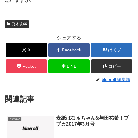
思いますが。
乃木坂46
シェアする
X
Facebook
はてブ
Pocket
LINE
コピー
blueroll 編集部
関連記事
表紙はなぁちゃん&与田祐希！ブ
乃木坂46
ブカ2017年3月号