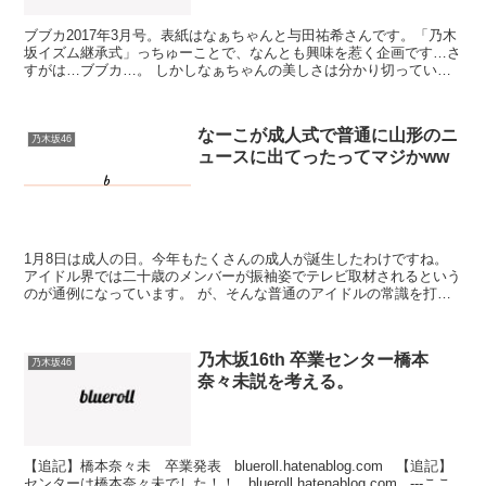
ブブカ2017年3月号。表紙はなぁちゃんと与田祐希さんです。「乃木
坂イズム継承式」っちゅーことで、なんとも興味を惹く企画です…さ
すがは…ブブカ…。 しかしなぁちゃんの美しさは分かり切っている
ことですが、3期生与田さんのこの完成度たるや… ...
なーこが成人式で普通に山形のニ
乃木坂46
ュースに出てったってマジかww
1月8日は成人の日。今年もたくさんの成人が誕生したわけですね。
アイドル界では二十歳のメンバーが振袖姿でテレビ取材されるという
のが通例になっています。 が、そんな普通のアイドルの常識を打ち
砕いた人物が！ 長沢 菜々香 長沢くんです。なーこさん...
乃木坂16th 卒業センター橋本
乃木坂46
奈々未説を考える。
【追記】橋本奈々未 卒業発表 blueroll.hatenablog.com 【追記】
センターは橋本奈々未でした！！ blueroll.hatenablog.com ---ここ