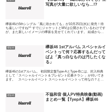
櫻坂46
写真が大量に欲しいなら…!?
欅坂46の5thシングル「風に吹かれても」が10月25日(水)に発売！待
ち遠しいですね^^ すでにジャケットとMVは公開されているわけです
が、また新しいイメージの欅坂を見せてくれています。 結成から約2
年… メンバーみんな、大人になったり可...
欅坂46 1stアルバム スペシャルイ
櫻坂46
ベントって何？応募するんだって
ばよ「真っ白なものは汚したくな
る」
欅坂46の1stアルバム。 初回限定盤Type-AとType-Bには、封入特典
として「スペシャルイベント＆プレゼント応募チラシ 」が付いてき
ます。 スペシャルイベント スペシャルイベントって何なの？とい
う話ですが、まだ詳細は公開されてい...
不協和音 個人PV特典映像(動画)
櫻坂46
まとめ一覧【TyepA】欅坂46