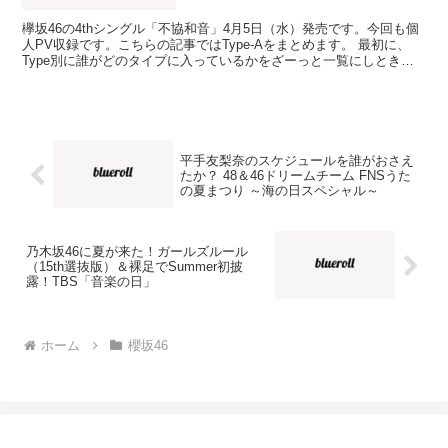
欅坂46の4thシングル「不協和音」4月5日（水）発売です。今回も個
人PV収録です。こちらの記事ではType-Aをまとめます。 最初に、
Type別に誰がどのタイプに入っているかをざーっと一覧にしときま
す。そこからType別にのまとめに飛べる...
平手友梨奈のスケジュールを誰がおさえ
たか？ 48＆46ドリームチーム FNSうた
の夏まつり ～海の日スペシャル～
乃木坂46に夏が来た！ガールズルール
（15th選抜版）＆裸足でSummer初披
露！TBS「音楽の日」
ホーム
櫻坂46