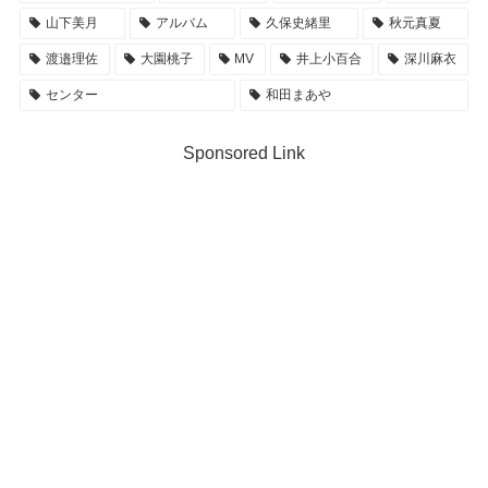
山下美月
アルバム
久保史緒里
秋元真夏
渡邉理佐
大園桃子
MV
井上小百合
深川麻衣
センター
和田まあや
Sponsored Link