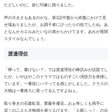
たどしいのに、妙に印象に残りました。
声の大きさもあるのかな。第1話中盤から終盤にかけて見
せ場ありましたが、お調子者にぴったりの役でしたね。あ
となんかカエルみたいなの肩からかけてます。あれが尾関
スタイルなんでしょう。
渡邉理佐
「欅って、書けない？」では渡邉理佐の棒読みが話題でし
たが、いやはやこのドラマではものすごい演技力を発揮し
ています。一番役にハマってる感じがしました。クラスの
大物は一番後ろに座ってるんですよねぇ。
取り巻きの石森虹花、齋藤冬優花…おぉ奇しくも両手に
花！の二人も大物感を盛り上げます。「人殺しっ！」の台