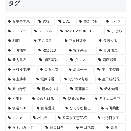
タグ
安室奈美恵
選抜
DVD
西野七瀬
ライブ
アンダー
シングル
NAMIE AMURO DOLL
まとめ
3期生
アムロス
中元日芽香
長濱ねる
与田祐希
渡辺梨加
堀未央奈
若月佑美
新内眞衣
衛藤美彩
グッズ
齋藤飛鳥
松村沙友理
白石麻衣
高山一実
平手友梨奈
杉山勝彦
桜井玲香
歌詞MV考察
生田絵梨花
楽曲考察
橋本奈々未
斉藤優里
鈴木絢音
イモト
斎藤ちはる
伊藤万理華
乃木坂工事中
坂道AKB
能條愛未
ひらがな推し
寺田蘭世
モバメ
バスラ
安室奈美恵DVD
北野日奈子
マネパカード
樋口日奈
中田花奈
舞台