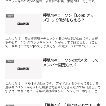
タグラム等の公式SNS情報、店舗別の特典、限定表紙、そして気に
なるお渡し会の情報もあります。 ずーみんの最...
欅坂46×ローソン【Loppiグッ
櫻坂46
ズ】って何がもらえる？
こんにちは！ 毎日欅情報をチェックするのが日課のLipsです。w 欅
坂46とローソンのコラボキャンペーンがもうすぐ始まるということ
で、今回は中でもLoppiでしか買えない限定グッズについてチェック
してみたいと思います！ 限定商品はもちろんの...
欅坂46×ローソンのポスターって
櫻坂46
メンバー固定なの？
こんにちは！ ドルオタのLipsです。 アイドルオタクやってると、春
夏秋冬イベントからテレビ出演まで盛りだくさんなので毎日楽しいで
すよね。w さてさて、今年の夏は欅坂がローソンとコラボすることが
発表されました！ その中でも今回は、ローソン店...
【欅坂46】「風に吹かれても」生