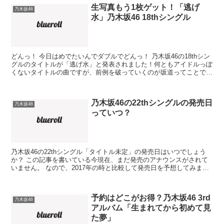
生写真もう1枚ゲット！「逃げ
乃木坂46
水」乃木坂46 18thシングル
どんっ！ 今日はめでたいんでダブルでどんっ！ 乃木坂46の18thシン
グルのタイトルが「逃げ水」と発表されました！何ともアイドルっぽ
くないタイトルの曲ですが、前例を破っていくのが坂道ってことで。
さて、 さてさてさて、 毎度のことながら初回...
乃木坂46の22thシングルの発売日
乃木坂46
っていつ？
乃木坂46の22thシングル「タイトル未定」の発売日はいつでしょう
か？ この記事を書いている今現在、まだ発売のアナウンスがされて
いません。 なので、2017年の時と比較して発売日を予想してみまし
た。 【更新】11月14日発売と公式にアナウン...
予約はどこがお得？乃木坂46 3rd
乃木坂46
アルバム「生まれてから初めて見
た夢」