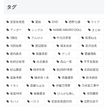
タグ
安室奈美恵
選抜
DVD
西野七瀬
ライブ
アンダー
シングル
NAMIE AMURO DOLL
まとめ
3期生
アムロス
中元日芽香
長濱ねる
与田祐希
渡辺梨加
堀未央奈
若月佑美
新内眞衣
衛藤美彩
グッズ
齋藤飛鳥
松村沙友理
白石麻衣
高山一実
平手友梨奈
杉山勝彦
桜井玲香
歌詞MV考察
生田絵梨花
楽曲考察
橋本奈々未
斉藤優里
鈴木絢音
イモト
斎藤ちはる
伊藤万理華
乃木坂工事中
坂道AKB
能條愛未
ひらがな推し
寺田蘭世
モバメ
バスラ
安室奈美恵DVD
北野日奈子