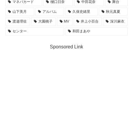
マネパカード
樋口日奈
中田花奈
舞台
山下美月
アルバム
久保史緒里
秋元真夏
渡邉理佐
大園桃子
MV
井上小百合
深川麻衣
センター
和田まあや
Sponsored Link