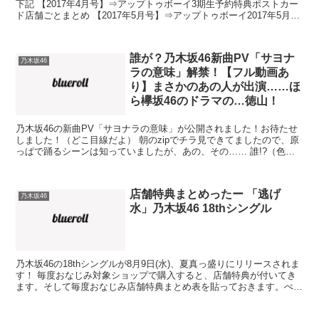
下記 【2017年4月号】⇒アップトゥボーイ3期生予約特典ポストカー
ド店舗ごとまとめ 【2017年5月号】⇒アップトゥボーイ2017年5月号
ポストカード予約特典店舗まとめ ...
誰が？乃木坂46新曲PV「サヨナ
乃木坂46
ラの意味」解禁！【フル動画あ
り】まさかのあの人が出演……ほ
ら欅坂46のドラマの…徳山！
乃木坂46の新曲PV「サヨナラの意味」が公開されました！お待たせ
しました！（どこ目線だよ） 朝のzipでチラ見できてましたので、原
っぱで踊るシーンは知っていましたが、あの、その…… 誰!?（色ん
な意味で） 【追記】サヨナラの意味MVの意味・...
店舗特典まとめったー 「逃げ
乃木坂46
水」乃木坂46 18thシングル
乃木坂46の18thシングルが8月9日(水)、夏真っ盛りにリリースされま
す！ 毎度おなじみ対象ショップで購入すると、店舗特典が付いてき
ます。そして毎度おなじみ店舗特典まとめ表を貼っておきます。ぺこ
っ。 乃木坂46 18thシングル 予約...