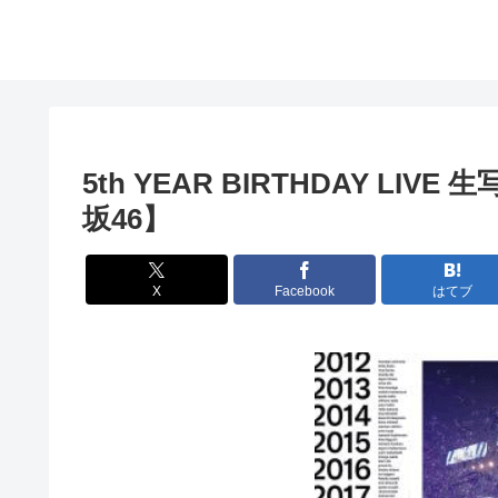
5th YEAR BIRTHDAY L
坂46】
X
Facebook
はてブ