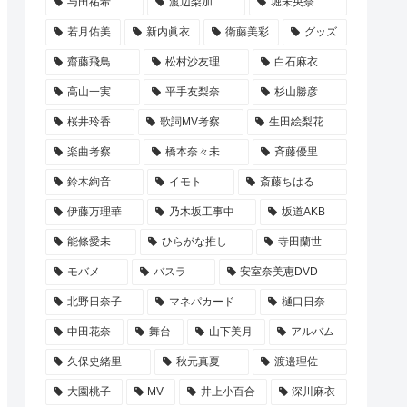
与田祐希
渡辺梨加
堀未央奈
若月佑美
新内眞衣
衛藤美彩
グッズ
齋藤飛鳥
松村沙友理
白石麻衣
高山一実
平手友梨奈
杉山勝彦
桜井玲香
歌詞MV考察
生田絵梨花
楽曲考察
橋本奈々未
斉藤優里
鈴木絢音
イモト
斎藤ちはる
伊藤万理華
乃木坂工事中
坂道AKB
能條愛未
ひらがな推し
寺田蘭世
モバメ
バスラ
安室奈美恵DVD
北野日奈子
マネパカード
樋口日奈
中田花奈
舞台
山下美月
アルバム
久保史緒里
秋元真夏
渡邉理佐
大園桃子
MV
井上小百合
深川麻衣