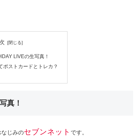
次
RTHDAY LIVEの生写真！
てポストカードとトレカ？
の生写真！
セブンネット
おなじみの
です。