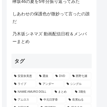
欅坂46の夏を5年分振り返ってみた
しあわせの保護色が微妙って言ったの誰
だ
乃木坂シネマズ 動画配信日程＆メンバ
ーまとめ
タグ
安室奈美恵
選抜
DVD
西野七瀬
ライブ
アンダー
シングル
NAMIE AMURO DOLL
まとめ
3期生
アムロス
中元日芽香
長濱ねる