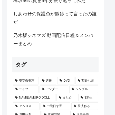
欅坂46の夏を5年分振り返ってみた
しあわせの保護色が微妙って言ったの誰
だ
乃木坂シネマズ 動画配信日程＆メンバ
ーまとめ
タグ
安室奈美恵
選抜
DVD
西野七瀬
ライブ
アンダー
シングル
NAMIE AMURO DOLL
まとめ
3期生
アムロス
中元日芽香
長濱ねる
与田祐希
渡辺梨加
堀未央奈