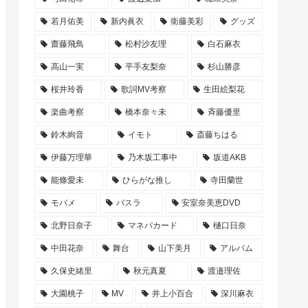
若月佑美
新内眞衣
衛藤美彩
グッズ
齋藤飛鳥
松村沙友理
白石麻衣
高山一実
平手友梨奈
杉山勝彦
桜井玲香
歌詞MV考察
生田絵梨花
楽曲考察
橋本奈々未
斉藤優里
鈴木絢音
イモト
斎藤ちはる
伊藤万理華
乃木坂工事中
坂道AKB
能條愛未
ひらがな推し
寺田蘭世
モバメ
バスラ
安室奈美恵DVD
北野日奈子
マネパカード
樋口日奈
中田花奈
舞台
山下美月
アルバム
久保史緒里
秋元真夏
渡邉理佐
大園桃子
MV
井上小百合
深川麻衣