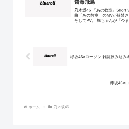
齋藤飛鳥
乃木坂46 『あの教室』Shor
曲「あの教室」のMVが解禁さ
そしてPV。 堀ちゃんが「今ま
欅坂46×ローソン 雑誌挟み込
欅坂46×
ホーム
乃木坂46