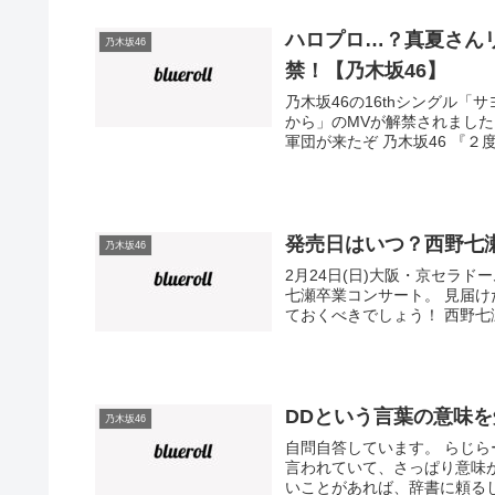
ハロプロ…？真夏さん
乃木坂46
禁！【乃木坂46】
乃木坂46の16thシングル「
から」のMVが解禁されました。
軍団が来たぞ 乃木坂46 『２度
発売日はいつ？西野七
乃木坂46
2月24日(日)大阪・京セラドーム。
七瀬卒業コンサート。 見届
ておくべきでしょう！ 西野七瀬
DDという言葉の意味
乃木坂46
自問自答しています。 らじ
言われていて、さっぱり意味が
いことがあれば、辞書に頼るし