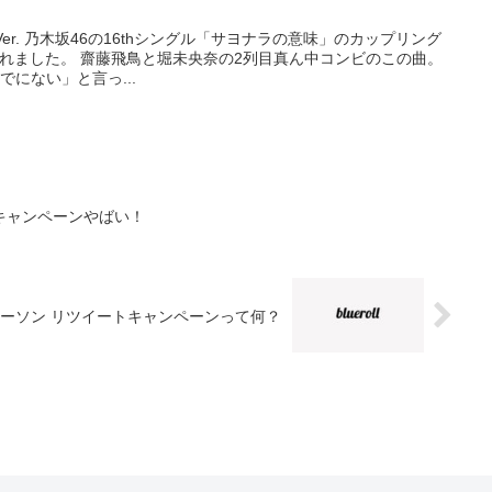
t Ver. 乃木坂46の16thシングル「サヨナラの意味」のカップリング
れました。 齋藤飛鳥と堀未央奈の2列目真ん中コンビのこの曲。
でにない」と言っ...
みキャンペーンやばい！
ローソン リツイートキャンペーンって何？