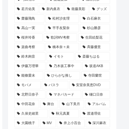
若月佑美
新内眞衣
衛藤美彩
グッズ
齋藤飛鳥
松村沙友理
白石麻衣
高山一実
平手友梨奈
杉山勝彦
桜井玲香
歌詞MV考察
生田絵梨花
楽曲考察
橋本奈々未
斉藤優里
鈴木絢音
イモト
斎藤ちはる
伊藤万理華
乃木坂工事中
坂道AKB
能條愛未
ひらがな推し
寺田蘭世
モバメ
バスラ
安室奈美恵DVD
北野日奈子
マネパカード
樋口日奈
中田花奈
舞台
山下美月
アルバム
久保史緒里
秋元真夏
渡邉理佐
大園桃子
MV
井上小百合
深川麻衣