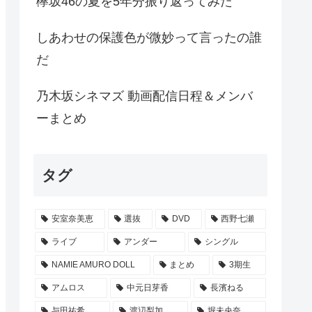
欅坂46の夏を5年分振り返ってみた
しあわせの保護色が微妙って言ったの誰
だ
乃木坂シネマズ 動画配信日程＆メンバ
ーまとめ
タグ
安室奈美恵
選抜
DVD
西野七瀬
ライブ
アンダー
シングル
NAMIE AMURO DOLL
まとめ
3期生
アムロス
中元日芽香
長濱ねる
与田祐希
渡辺梨加
堀未央奈