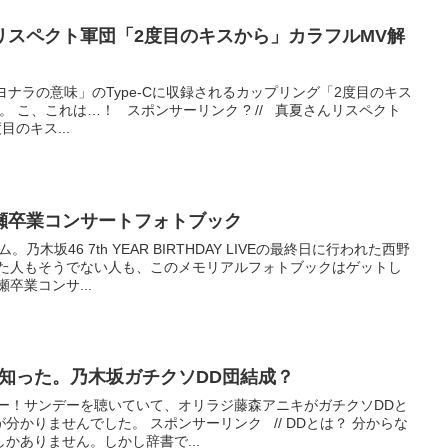
リスペクト軍団「2度目のキスから」カラフルMV解
サヨナラの意味」のType-Cに収録されるカップリング「2度目のキス
 こ、これは…！ スポンサーリンク ? // 真夏さんリスペクト
目のキス...
瀬卒業コンサートフォトブック
乃木坂46 7th YEAR BIRTHDAY LIVEの最終日に行われた西野
けた人もそうでない人も、このメモリアルフォトブックはゲットし
卒業コンサ...
を知った。乃木坂ガチクソDD団結成？
らー！サンデーを聴いていて、オリラジ藤森アニキがガチクソDDと
分かりませんでした。 スポンサーリンク // DDとは？ 分からな
かありません。しかし辞書で...