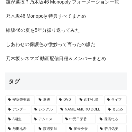
誰が選抜？乃木坂46 Monopoly フォーメーション一覧
乃木坂46 Monopoly 特典すべてまとめ
欅坂46の夏を5年分振り返ってみた
しあわせの保護色が微妙って言ったの誰だ
乃木坂シネマズ 動画配信日程＆メンバーまとめ
タグ
安室奈美恵
選抜
DVD
西野七瀬
ライブ
アンダー
シングル
NAMIE AMURO DOLL
まとめ
3期生
アムロス
中元日芽香
長濱ねる
与田祐希
渡辺梨加
堀未央奈
若月佑美