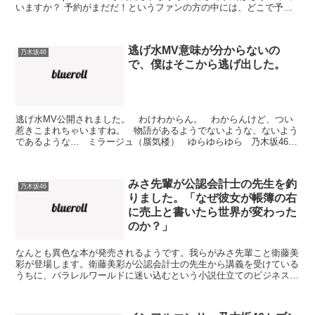
いますか？ 予約がまだだ！というファンの方の中には、どこで予約
するかお悩み中の方もいらっしゃ...
逃げ水MV意味が分からないの
乃木坂46
で、僕はそこから逃げ出した。
逃げ水MV公開されました。 わけわからん。 わからんけど、つい
惹きこまれちゃいますね。 物語があるようでないような、ないよう
であるような… ミラージュ（蜃気楼） ゆらゆらゆら 乃木坂46
『逃げ水』 逃げ水 改め...
みさ先輩が公認会計士の先生を釣
乃木坂46
りました。「なぜ彼女が帳簿の右
に売上と書いたら世界が変わった
のか？」
なんとも異色な本が発売されるようです。我らがみさ先輩こと衛藤美
彩が登場します。衛藤美彩が公認会計士の先生から講義を受けている
うちに、パラレルワールドに迷い込むという小説仕立てのビジネス書
です。 乃木坂46の釣り師が、公認会計士の先生を釣りま...