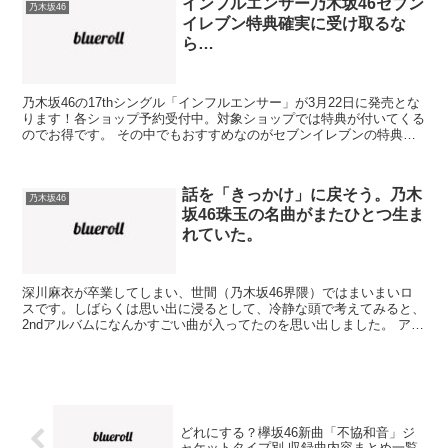
インフルエンサー乃木坂46セブン
乃木坂46
イレブン特典確実に受け取るな
ら…
乃木坂46の17thシングル「インフルエンサー」が3月22日に発売とな
ります！各ショップ予約受付中。対象ショップでは特典が付いてくる
のでお得です。 その中でもおすすめなのがセブンイレブンの特典で
す。 セブンイレブン限定特典生写真 セブン...
話を「きっかけ」に戻そう。乃木
乃木坂46
坂46珠玉の名曲がまたひとつ生ま
れていた。
深川麻衣が卒業してしまい、世間（乃木坂46界隈）ではまいまいロ
スです。しばらくは思い出に浸るとして、冷静な頭で考えてみると、
2ndアルバムになんかすごい曲が入ってたのを思い出しました。 アル
バム5曲目「きっかけ」です。 スポンサーリンク ...
どれにする？欅坂46新曲「不協和音」ジ
ャケットタイプ別 収録曲内容まとめ一覧