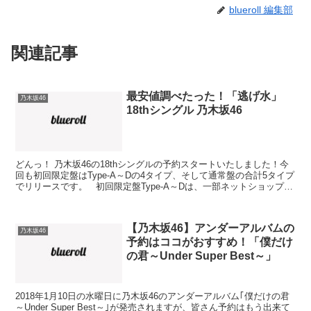
blueroll 編集部
関連記事
最安値調べたった！「逃げ水」
乃木坂46
18thシングル 乃木坂46
どんっ！ 乃木坂46の18thシングルの予約スタートいたしました！今
回も初回限定盤はType-A～Dの4タイプ、そして通常盤の合計5タイプ
でリリースです。 初回限定盤Type-A～Dは、一部ネットショップで
価格が安くなってます。 筆...
【乃木坂46】アンダーアルバムの
乃木坂46
予約はココがおすすめ！「僕だけ
の君～Under Super Best～」
2018年1月10日の水曜日に乃木坂46のアンダーアルバム｢僕だけの君
～Under Super Best～｣が発売されますが、皆さん予約はもう出来て