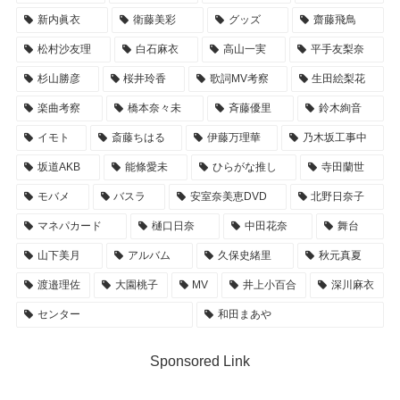
新内眞衣
衛藤美彩
グッズ
齋藤飛鳥
松村沙友理
白石麻衣
高山一実
平手友梨奈
杉山勝彦
桜井玲香
歌詞MV考察
生田絵梨花
楽曲考察
橋本奈々未
斉藤優里
鈴木絢音
イモト
斎藤ちはる
伊藤万理華
乃木坂工事中
坂道AKB
能條愛未
ひらがな推し
寺田蘭世
モバメ
バスラ
安室奈美恵DVD
北野日奈子
マネパカード
樋口日奈
中田花奈
舞台
山下美月
アルバム
久保史緒里
秋元真夏
渡邉理佐
大園桃子
MV
井上小百合
深川麻衣
センター
和田まあや
Sponsored Link