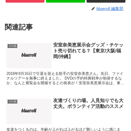
blueroll 編集部
関連記事
安室奈美恵展示会グッズ・チケッ
その他
ト売り切れてる？【東京/大阪/福
岡/沖縄】
2018年9月16日で引退を迎える歌手の安室奈美恵さん。先日、ファイ
ナルツアーを無事に終えました。 DVDの予約特典戦争が勃発するな
か、なんと展覧会を開催するとの発表が！安室奈美恵展示会は、東
京、大阪、福岡、そして出身地である沖縄の4ヶ所で...
友達づくりの場。人見知りでも大
その他
丈夫。ボランティア活動のススメ
友達をつくるのは、年齢が上がれば上がるほど難しいように感じま