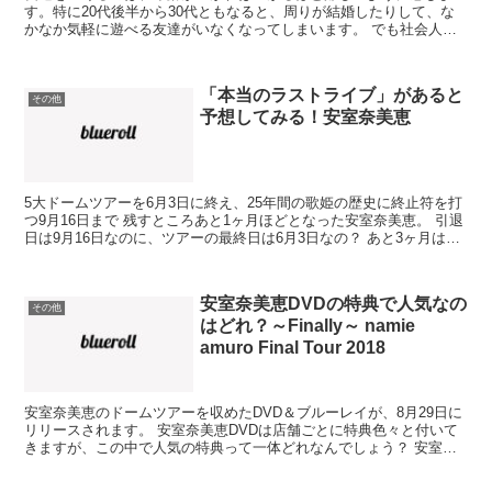
す。特に20代後半から30代ともなると、周りが結婚したりして、な
かなか気軽に遊べる友達がいなくなってしまいます。 でも社会人に
なって新しく友達をつくるのも難しい…。私もそのひとり。...
「本当のラストライブ」があると
その他
予想してみる！安室奈美恵
5大ドームツアーを6月3日に終え、25年間の歌姫の歴史に終止符を打
つ9月16日まで 残すところあと1ヶ月ほどとなった安室奈美恵。 引退
日は9月16日なのに、ツアーの最終日は6月3日なの？ あと3ヶ月はど
うするの？ ツアーが最後で、もうライブ...
安室奈美恵DVDの特典で人気なの
その他
はどれ？～Finally～ namie
amuro Final Tour 2018
安室奈美恵のドームツアーを収めたDVD＆ブルーレイが、8月29日に
リリースされます。 安室奈美恵DVDは店舗ごとに特典色々と付いて
きますが、この中で人気の特典って一体どれなんでしょう？ 安室奈
美恵DVDの店舗別特典で人気なのは？ 筆者がネッ...