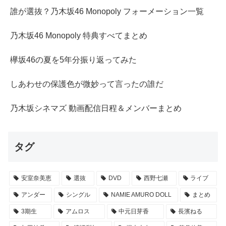
誰が選抜？乃木坂46 Monopoly フォーメーション一覧
乃木坂46 Monopoly 特典すべてまとめ
欅坂46の夏を5年分振り返ってみた
しあわせの保護色が微妙って言ったの誰だ
乃木坂シネマズ 動画配信日程＆メンバーまとめ
タグ
安室奈美恵
選抜
DVD
西野七瀬
ライブ
アンダー
シングル
NAMIE AMURO DOLL
まとめ
3期生
アムロス
中元日芽香
長濱ねる