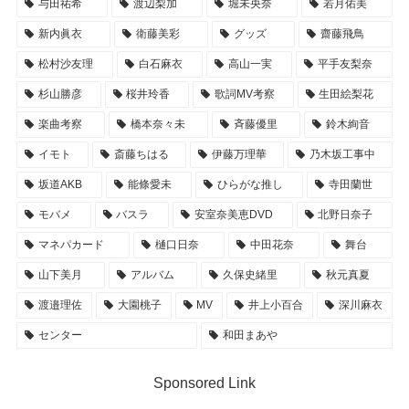
与田祐希
渡辺梨加
堀未央奈
若月佑美
新内眞衣
衛藤美彩
グッズ
齋藤飛鳥
松村沙友理
白石麻衣
高山一実
平手友梨奈
杉山勝彦
桜井玲香
歌詞MV考察
生田絵梨花
楽曲考察
橋本奈々未
斉藤優里
鈴木絢音
イモト
斎藤ちはる
伊藤万理華
乃木坂工事中
坂道AKB
能條愛未
ひらがな推し
寺田蘭世
モバメ
バスラ
安室奈美恵DVD
北野日奈子
マネパカード
樋口日奈
中田花奈
舞台
山下美月
アルバム
久保史緒里
秋元真夏
渡邉理佐
大園桃子
MV
井上小百合
深川麻衣
センター
和田まあや
Sponsored Link