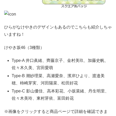
ひらがなけやきのデザインもあるのでこちらも紹介しちゃ
いますね！
けやき坂46（3種類）
Type-A 井口眞緒、齊藤京子、金村美玖、加藤史帆、
佐々木久美、宮田愛萌
Type-B 潮紗理菜、高瀬愛奈、濱岸ひより、渡邉美
穂、柿崎芽実、河田陽菜、松田好花
Type-C 影山優佳、高本彩花、小坂菜緒、丹生明里、
佐々木美玲、東村芽依、富田鈴花
※画像をクリックすると商品ページで詳細を確認できま