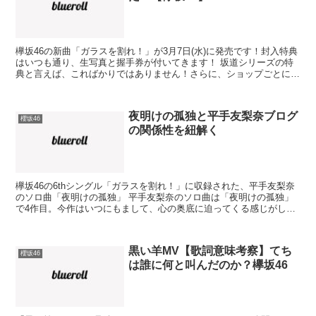
欅坂46の新曲「ガラスを割れ！」が3月7日(水)に発売です！封入特典
はいつも通り、生写真と握手券が付いてきます！ 坂道シリーズの特
典と言えば、こればかりではありません！さらに、ショップごとに付
いてくる店舗特典、今回も楽しみですね。 ポスター...
夜明けの孤独と平手友梨奈ブログ
櫻坂46
の関係性を紐解く
欅坂46の6thシングル「ガラスを割れ！」に収録された、平手友梨奈
のソロ曲「夜明けの孤独」 平手友梨奈のソロ曲は「夜明けの孤独」
で4作目。今作はいつにもまして、心の奥底に迫ってくる感じがしま
すね。 夜明けの孤独は平手友梨奈の感情が描かれてい...
黒い羊MV【歌詞意味考察】てち
櫻坂46
は誰に何と叫んだのか？欅坂46