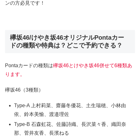
ンの方必見です！
欅坂46/けやき坂46オリジナルPontaカー
ドの種類や特典は？どこで予約できる？
Pontaカードの種類は
欅坂46とけやき坂46併せて6種類あ
ります。
欅坂46（3種類）
Type-A 上村莉菜、齋藤冬優花、土生瑞穂、小林由
依、鈴本美愉、渡邉理佐
Type-B 石森虹花、佐藤詩織、長沢菜々香、織田奈
那、菅井友香、長濱ねる