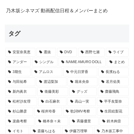
乃木坂シネマズ 動画配信日程＆メンバーまとめ
タグ
安室奈美恵
選抜
DVD
西野七瀬
ライブ
アンダー
シングル
NAMIE AMURO DOLL
まとめ
3期生
アムロス
中元日芽香
長濱ねる
与田祐希
渡辺梨加
堀未央奈
若月佑美
新内眞衣
衛藤美彩
グッズ
齋藤飛鳥
松村沙友理
白石麻衣
高山一実
平手友梨奈
杉山勝彦
桜井玲香
歌詞MV考察
生田絵梨花
楽曲考察
橋本奈々未
斉藤優里
鈴木絢音
イモト
斎藤ちはる
伊藤万理華
乃木坂工事中