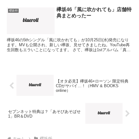
欅坂46「風に吹かれても」店舗特
櫻坂46
典まとめったー
欅坂46の5thシングル「風に吹かれても」が10月25日(水)発売になり
ます。MVも公開され、新しい欅坂、見せてきましたね。YouTube再
生回数もエラいことになってます。 さて、欅坂は1stアルバム「真っ
白なものは汚したくなる」から、乃木...
【オタ必見】欅坂46×ローソン 限定特典
CDがヤバイ…！（HMV & BOOKS
online）
セブンネット特典は？「あそびあそばせ
1」BR＆DVD
ホーム
櫻坂46