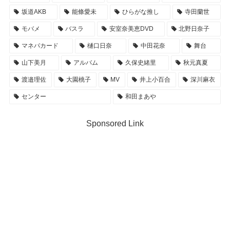
坂道AKB
能條愛未
ひらがな推し
寺田蘭世
モバメ
バスラ
安室奈美恵DVD
北野日奈子
マネパカード
樋口日奈
中田花奈
舞台
山下美月
アルバム
久保史緒里
秋元真夏
渡邉理佐
大園桃子
MV
井上小百合
深川麻衣
センター
和田まあや
Sponsored Link