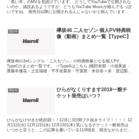
「黒い羊」のMVを見続けています。 どうしてYouTubeで公開されな
いのか、諸説あるようですが、どうもYouTube Musicが絡んでるっぽ
いですね。 発売日以降に公開されるんじゃないかと睨んでいます
が。 それで、黒い羊のMVですよ奥さ...
欅坂46 二人セゾン 個人PV特典映
櫻坂46
像（動画）まとめ一覧【TypeC】
欅坂46の3rdシングル「二人セゾン」の特典映像となる個人PV、
TypeCのまとめ一覧です。 ⇒TypeAはこちら (織田奈那・小池美波・
齋藤冬優花・土生瑞穂・平手友梨奈・守屋茜・米谷奈々未・渡辺梨
加) ⇒TypeBはこちら (石森虹花・今...
ひらがなくりすます2018一般チ
櫻坂46
ケット発売はいつ？
ひらがなけやきが絶好調！！12月に3日間ブチ抜きライブ！！！！ 12
月11日(火) 12月12日(水) 12月13日(木) 気になるチケット一般発売は
いつかと言うと…この記事を書いている11/8現在、残念ながらまだ発
表されていません… が、...