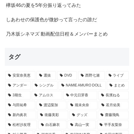
欅坂46の夏を5年分振り返ってみた
しあわせの保護色が微妙って言ったの誰だ
乃木坂シネマズ 動画配信日程＆メンバーまとめ
タグ
安室奈美恵
選抜
DVD
西野七瀬
ライブ
アンダー
シングル
NAMIE AMURO DOLL
まとめ
3期生
アムロス
中元日芽香
長濱ねる
与田祐希
渡辺梨加
堀未央奈
若月佑美
新内眞衣
衛藤美彩
グッズ
齋藤飛鳥
松村沙友理
白石麻衣
高山一実
平手友梨奈