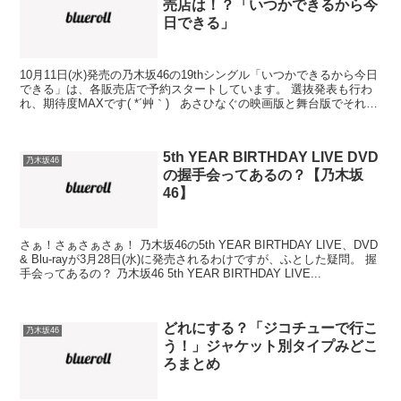
売店は！？「いつかできるから今
日できる」
10月11日(水)発売の乃木坂46の19thシングル「いつかできるから今日
できる」は、各販売店で予約スタートしています。 選抜発表も行わ
れ、期待度MAXです( *´艸｀) あさひなぐの映画版と舞台版でそれぞ
れ主役を務めた、西野七瀬・齋藤...
5th YEAR BIRTHDAY LIVE DVD
乃木坂46
の握手会ってあるの？【乃木坂
46】
さぁ！さぁさぁさぁ！ 乃木坂46の5th YEAR BIRTHDAY LIVE、DVD
& Blu-rayが3月28日(水)に発売されるわけですが、ふとした疑問。 握
手会ってあるの？ 乃木坂46 5th YEAR BIRTHDAY LIVE...
どれにする？「ジコチューで行こ
乃木坂46
う！」ジャケット別タイプみどこ
ろまとめ