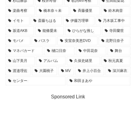
杉山勝彦
桜井玲香
歌詞MV考察
生田絵梨花
楽曲考察
橋本奈々未
斉藤優里
鈴木絢音
イモト
斎藤ちはる
伊藤万理華
乃木坂工事中
坂道AKB
能條愛未
ひらがな推し
寺田蘭世
モバメ
バスラ
安室奈美恵DVD
北野日奈子
マネパカード
樋口日奈
中田花奈
舞台
山下美月
アルバム
久保史緒里
秋元真夏
渡邉理佐
大園桃子
MV
井上小百合
深川麻衣
センター
和田まあや
Sponsored Link