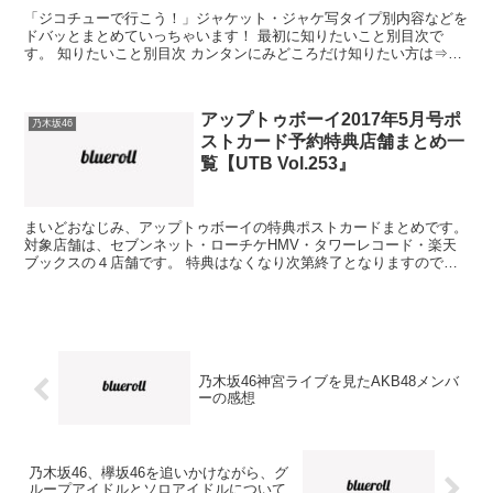
「ジコチューで行こう！」ジャケット・ジャケ写タイプ別内容などを
ドバッとまとめていっちゃいます！ 最初に知りたいこと別目次で
す。 知りたいこと別目次 カンタンにみどころだけ知りたい方は⇒み
どころまとめ Type-Aから内容をチェックしたい方は...
アップトゥボーイ2017年5月号ポ
乃木坂46
ストカード予約特典店舗まとめ一
覧【UTB Vol.253』
まいどおなじみ、アップトゥボーイの特典ポストカードまとめです。
対象店舗は、セブンネット・ローチケHMV・タワーレコード・楽天
ブックスの４店舗です。 特典はなくなり次第終了となりますので、
在庫の有無をご確認ください！ 今回のアップトゥボーイ表...
乃木坂46神宮ライブを見たAKB48メンバ
ーの感想
乃木坂46、欅坂46を追いかけながら、グ
ループアイドルとソロアイドルについて