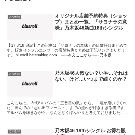
オリジナル店舗予約特典（ショッ
乃木坂46
プ）まとめ一覧。「サヨナラの意
味」乃木坂46新曲16thシングル
【'17 3/18 追記】この記事は「サヨナラの意味」の店舗特典まとめで
す。17th インフルエンサーの店舗特典まとめは下記リンクよりどう
ぞ。 blueroll.hatenablog.com ------本文ここから------ 乃木坂...
乃木坂46人気ない？いや…それは
乃木坂46
ない。けど…いつまで続くのか？
こんにちは。 3rdアルバムの「三番目の風」から、「君が扇いでくれ
た」挟んでの「思い出ファースト」までの流れが好きすぎる者です。
アルバムを聴きながら、なんとなくぼんやりと考えておりました。
乃木坂って、AKBって、いつまで続くのでしょうか...
乃木坂46 19thシングル お得な販
乃木坂46